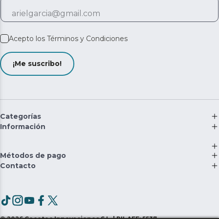
Acepto los
Términos y Condiciones
¡Me suscribo!
Categorías
Información
Métodos de pago
Contacto
©
2026
Cecotec Innovaciones S.L. | RII-AEE: 5537