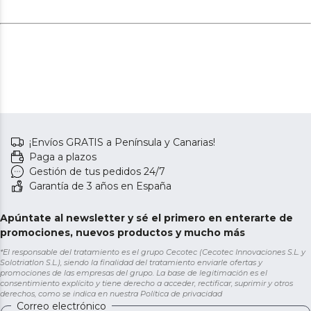
¡Envíos GRATIS a Península y Canarias!
Paga a plazos
Gestión de tus pedidos 24/7
Garantía de 3 años en España
Apúntate al newsletter y sé el primero en enterarte de
promociones, nuevos productos y mucho más
*El responsable del tratamiento es el grupo Cecotec (Cecotec Innovaciones S.L. y
Solotriatlon S.L.), siendo la finalidad del tratamiento enviarle ofertas y
promociones de las empresas del grupo. La base de legitimación es el
consentimiento explícito y tiene derecho a acceder, rectificar, suprimir y otros
derechos, como se indica en nuestra
Política de privacidad
Correo electrónico