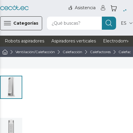
Asistencia
Categorías
¿Qué buscas?
ES
Robots aspiradores
Aspiradores verticales
Electrodomést
Ventilación/Calefacción
Calefacción
Calefactores
Calefact