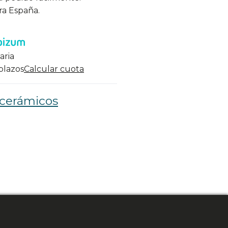
ra España.
aria
 plazos
Calcular cuota
 cerámicos