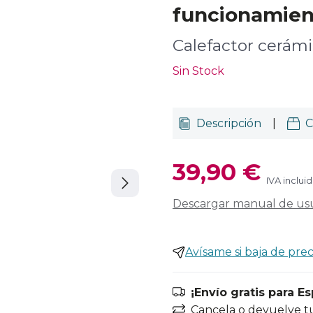
funcionamien
Calefactor cerám
Sin Stock
Descripción
|
C
39,90 €
IVA inclui
Descargar manual de us
Avísame si baja de prec
¡Envío gratis para E
Cancela o devuelve t