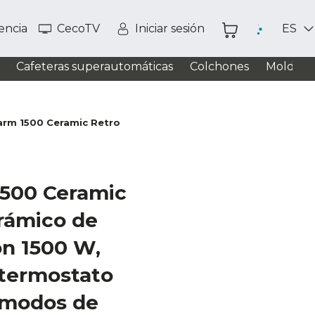
tencia
CecoTV
Iniciar sesión
ES
Cafeteras superautomáticas
Colchones
Moldead
rm 1500 Ceramic Retro
500 Ceramic
rámico de
n 1500 W,
 termostato
2 modos de