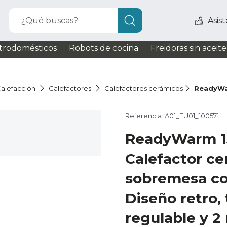
¿Qué buscas?
Asis
trodomésticos
Robots de cocina
Freidoras sin aceite
alefacción
Calefactores
Calefactores cerámicos
ReadyWa
Referencia: A01_EU01_100571
ReadyWarm 1
Calefactor ce
sobremesa co
Diseño retro,
regulable y 