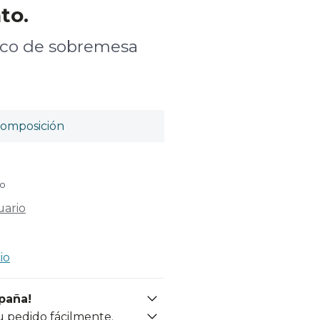
to.
ico de sobremesa
omposición
do
uario
io
spaña!
u pedido fácilmente.