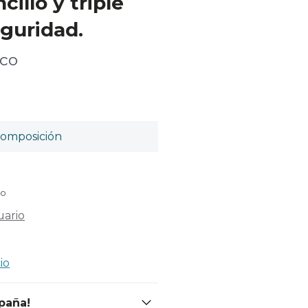
cillo y triple
guridad.
ico
omposición
do
uario
io
spaña!