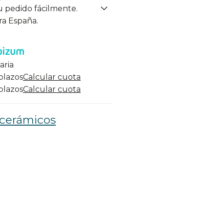
u pedido fácilmente.
ra España.
aria
 plazos
Calcular cuota
 plazos
Calcular cuota
 cerámicos