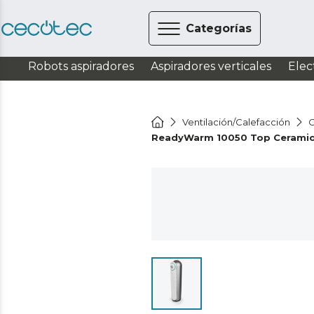
Categorías
Robots aspiradores
Aspiradores verticales
Elec
Ventilación/Calefacción
C
ReadyWarm 10050 Top Ceramic