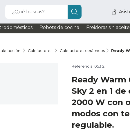
¿Qué buscas?
Asis
trodomésticos
Robots de cocina
Freidoras sin aceite
alefacción
Calefactores
Calefactores cerámicos
Ready W
Referencia: 05312
Ready Warm 
Sky 2 en 1 de
2000 W con os
modos con te
regulable.