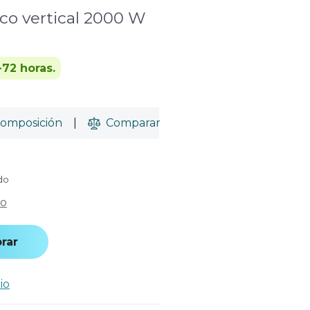
co vertical 2000 W
-72 horas.
omposición
|
Comparar
ido
co
rar
io