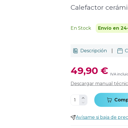
Calefactor cerámi
En Stock
Envío en 24
Descripción
|
C
49,90 €
IVA inclu
Descargar manual técni
Comp
Avísame si baja de prec