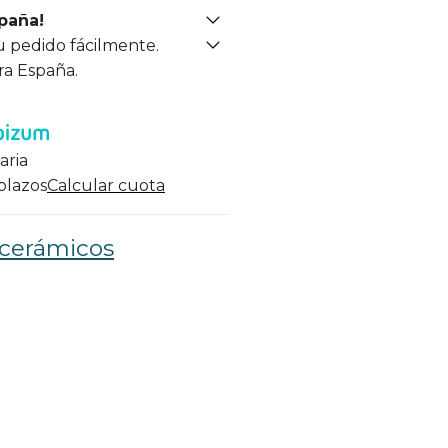
spaña!
u pedido fácilmente.
ra España.
aria
 plazos
Calcular cuota
 cerámicos