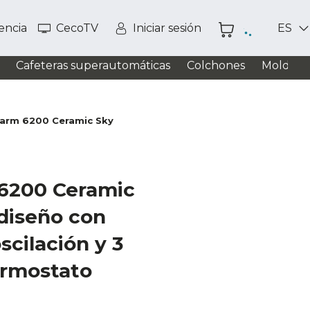
tencia
CecoTV
Iniciar sesión
ES
Cafeteras superautomáticas
Colchones
Moldead
arm 6200 Ceramic Sky
6200 Ceramic
 diseño con
cilación y 3
rmostato