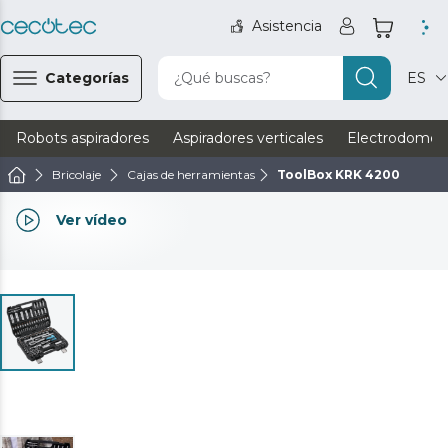
Asistencia
Categorías
¿Qué buscas?
ES
Robots aspiradores
Aspiradores verticales
Electrodomést
Bricolaje
Cajas de herramientas
ToolBox KRK 4200
Ver vídeo