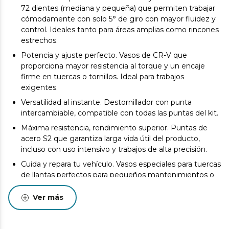
72 dientes (mediana y pequeña) que permiten trabajar
cómodamente con solo 5° de giro con mayor fluidez y
control. Ideales tanto para áreas amplias como rincones
estrechos.
Potencia y ajuste perfecto. Vasos de CR-V que
proporciona mayor resistencia al torque y un encaje
firme en tuercas o tornillos. Ideal para trabajos
exigentes.
Versatilidad al instante. Destornillador con punta
intercambiable, compatible con todas las puntas del kit.
Máxima resistencia, rendimiento superior. Puntas de
acero S2 que garantiza larga vida útil del producto,
incluso con uso intensivo y trabajos de alta precisión.
Cuida y repara tu vehículo. Vasos especiales para tuercas
de llantas perfectos para pequeños mantenimientos o
emergencias.
Ver más
Seguridad y organización garantizadas. Maletín de alta
calidad con organizador interno y dos cierres de
seguridad con hebilla, para evitar pérdidas y