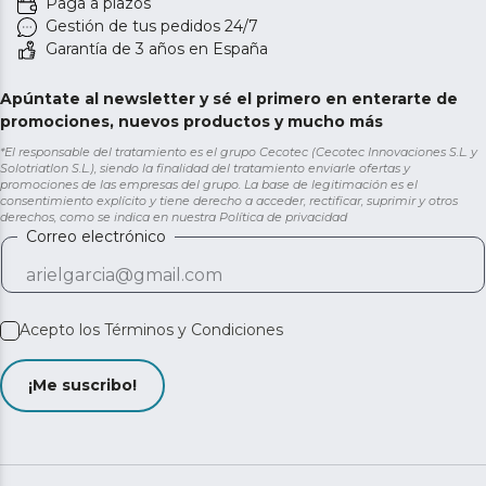
Paga a plazos
Gestión de tus pedidos 24/7
Garantía de 3 años en España
Apúntate al newsletter y sé el primero en enterarte de
promociones, nuevos productos y mucho más
*El responsable del tratamiento es el grupo Cecotec (Cecotec Innovaciones S.L. y
Solotriatlon S.L.), siendo la finalidad del tratamiento enviarle ofertas y
promociones de las empresas del grupo. La base de legitimación es el
consentimiento explícito y tiene derecho a acceder, rectificar, suprimir y otros
derechos, como se indica en nuestra
Política de privacidad
Correo electrónico
Acepto los
Términos y Condiciones
¡Me suscribo!