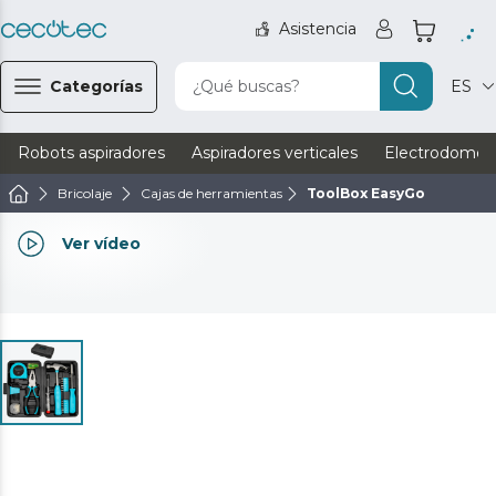
Asistencia
Categorías
¿Qué buscas?
ES
Robots aspiradores
Aspiradores verticales
Electrodomést
Bricolaje
Cajas de herramientas
ToolBox EasyGo
Ver vídeo