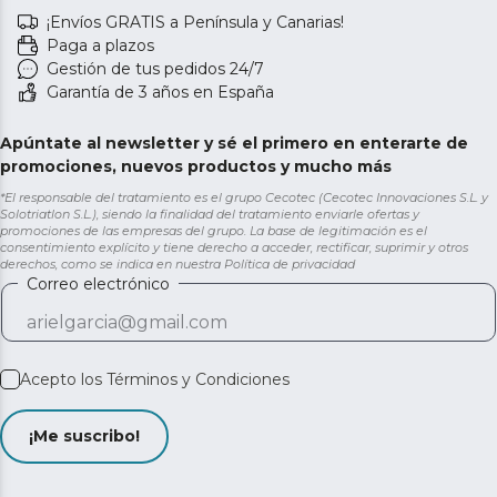
¡Envíos GRATIS a Península y Canarias!
Paga a plazos
Gestión de tus pedidos 24/7
Garantía de 3 años en España
Apúntate al newsletter y sé el primero en enterarte de
promociones, nuevos productos y mucho más
*El responsable del tratamiento es el grupo Cecotec (Cecotec Innovaciones S.L. y
Solotriatlon S.L.), siendo la finalidad del tratamiento enviarle ofertas y
promociones de las empresas del grupo. La base de legitimación es el
consentimiento explícito y tiene derecho a acceder, rectificar, suprimir y otros
derechos, como se indica en nuestra
Política de privacidad
Correo electrónico
Acepto los
Términos y Condiciones
¡Me suscribo!