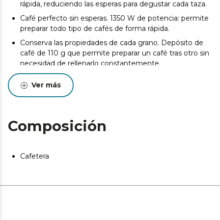
rápida, reduciendo las esperas para degustar cada taza.
Café perfecto sin esperas. 1350 W de potencia: permite
preparar todo tipo de cafés de forma rápida.
Conserva las propiedades de cada grano. Depósito de
café de 110 g que permite preparar un café tras otro sin
necesidad de rellenarlo constantemente.
Molienda a medida para cada variedad de grano. 5
Ver más
niveles de molido: permite ajustar el grosor de molienda
a las necesidades de cada variedad de grano.
Molido uniforme. Fresas cónicas de acero inoxidable
Composición
que ofrecen gran resistencia y una molienda precisa.
Diseño intuitivo y elegante. Panel de control táctil que
aporta una experiencia de usuario cómoda y, además, le
Cafetera
da un toque diferencial a la cafetera.
Tu café favorito con un solo toque. Guarda los ajustes
de cada café para que puedas disfrutar de tu última
personalización utilizada sin necesidad de volver a
configurar la cafetera.
Espresso o espresso largo con un clic. 2 tipos de café: