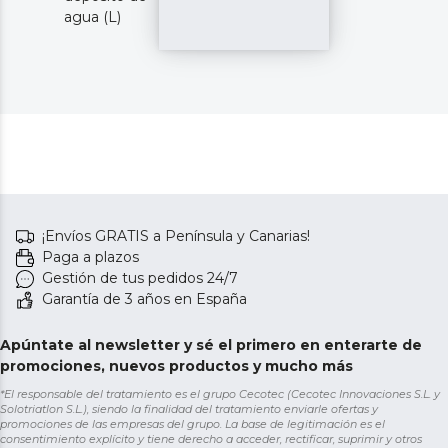
agua (L)
¡Envíos GRATIS a Península y Canarias!
Paga a plazos
Gestión de tus pedidos 24/7
Garantía de 3 años en España
Apúntate al newsletter y sé el primero en enterarte de
promociones, nuevos productos y mucho más
*El responsable del tratamiento es el grupo Cecotec (Cecotec Innovaciones S.L. y
Solotriatlon S.L.), siendo la finalidad del tratamiento enviarle ofertas y
promociones de las empresas del grupo. La base de legitimación es el
consentimiento explícito y tiene derecho a acceder, rectificar, suprimir y otros