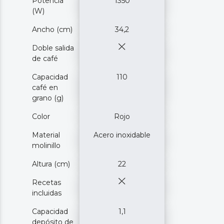
Potencia
1350
(W)
Ancho (cm)
34,2
Doble salida
de café
Capacidad
110
café en
grano (g)
Color
Rojo
Material
Acero inoxidable
molinillo
Altura (cm)
22
Recetas
incluidas
Capacidad
1,1
depósito de