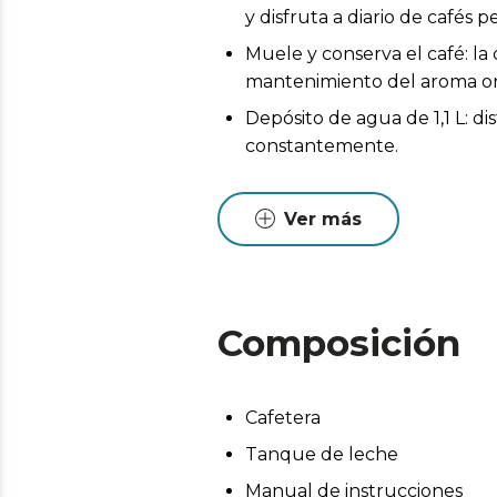
y disfruta a diario de cafés
Muele y conserva el café: la
mantenimiento del aroma ori
Depósito de agua de 1,1 L: di
constantemente.
Deposito de leche de 400ml
Sistema de ahorro energéti
Ver más
Salida para el café regulabl
desayuno.
Fácil mantenimiento: la unid
Composición
mantenimiento adecuado. Ade
Limpieza automática: tu cafe
sus conductos por ti para m
Cafetera
Tanque de leche
Manual de instrucciones