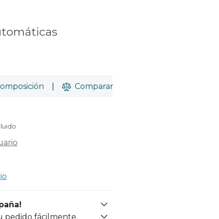
.
utomáticas
omposición
|
Comparar
cluido
uario
io
spaña!
u pedido fácilmente.