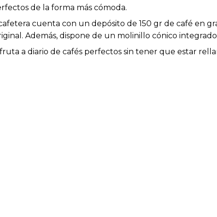
 perfectos de la forma más cómoda.
 cafetera cuenta con un depósito de 150 gr de café en g
ginal. Además, dispone de un molinillo cónico integrado
sfruta a diario de cafés perfectos sin tener que estar re
 para conseguir unos capuccinos perfectos.
co con apagado automático y stand-by.
e en altura hasta 14 cm para adaptarse tanto a las tazas d
ad de procesado y el depósito de posos son fácilmente e
más, bandeja de goteo es extraíble e imantada para facil
tera estará siempre perfecta de la forma más cómoda gra
antenerla siempre a punto.