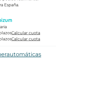
ra España.
aria
 plazos
Calcular cuota
 plazos
Calcular cuota
perautomáticas