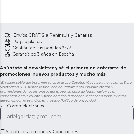
¡Envíos GRATIS a Península y Canarias!
Paga a plazos
Gestión de tus pedidos 24/7
Garantía de 3 años en España
Apúntate al newsletter y sé el primero en enterarte de
promociones, nuevos productos y mucho más
*El responsable del tratamiento es el grupo Cecotec (Cecotec Innovaciones S.L. y
Solotriatlon S.L.), siendo la finalidad del tratamiento enviarle ofertas y
promociones de las empresas del grupo. La base de legitimación es el
consentimiento explícito y tiene derecho a acceder, rectificar, suprimir y otros
derechos, como se indica en nuestra
Política de privacidad
Correo electrónico
Acepto los
Términos y Condiciones