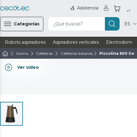
Asistencia
Categorías
¿Qué buscas?
ES
Robots aspiradores
Aspiradores verticales
Electrodomést
Cocina
Cafeteras
Cafeteras italianas
Piccolina 600 Gol
Ver vídeo