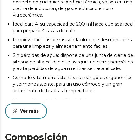
perfecto en cualquier superficie térmica, ya sea en una
cocina de inducción, de gas, eléctrica o en una
vitrocerámica.
Ideal para 4: su capacidad de 200 ml hace que sea ideal
para preparar 4 tazas de café.
Limpieza fácil: las piezas son fácilmente desmontables,
para una limpieza y almacenamiento fáciles.
Sin pérdidas de agua: dispone de una junta de cierre de
silicona de alta calidad que asegura un cierre hermético
y evita pérdidas de agua mientras se hace el café.
Cómodo y termorresistente: su mango es ergonómico
y termorresistente, para un uso cómodo y un gran
aislamiento de las altas temperaturas.
Filtro de alta calidad: su filtro interior es de acero
inoxidable de alta calidad para lograr el café más puro y
Ver más
tradicional.
Válvula de seguridad: dispone de una válvula de
seguridad que indica el límite de agua que se debe
Composición
introducir, para una mayor prevención.