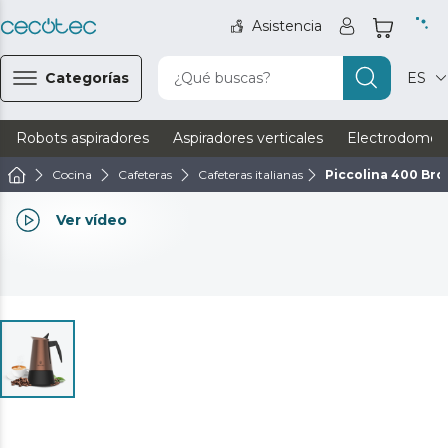
Asistencia
Categorías
¿Qué buscas?
ES
Robots aspiradores
Aspiradores verticales
Electrodomést
Cocina
Cafeteras
Cafeteras italianas
Piccolina 400 Br
Ver vídeo