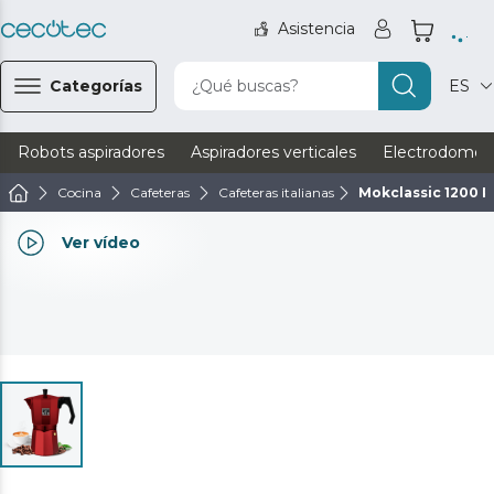
Asistencia
Categorías
¿Qué buscas?
ES
Robots aspiradores
Aspiradores verticales
Electrodomést
Cocina
Cafeteras
Cafeteras italianas
Mokclassic 1200 
Ver vídeo