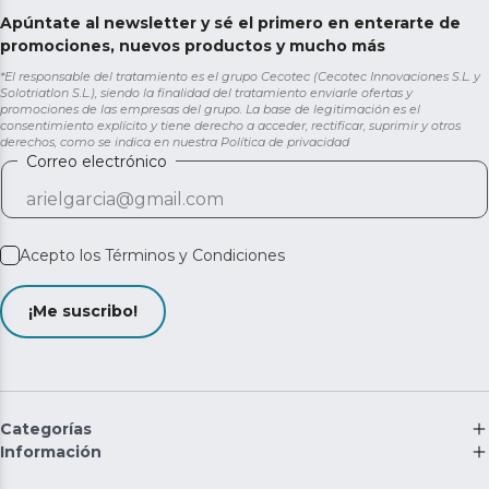
Apúntate al newsletter y sé el primero en enterarte de
promociones, nuevos productos y mucho más
*El responsable del tratamiento es el grupo Cecotec (Cecotec Innovaciones S.L. y
Solotriatlon S.L.), siendo la finalidad del tratamiento enviarle ofertas y
promociones de las empresas del grupo. La base de legitimación es el
consentimiento explícito y tiene derecho a acceder, rectificar, suprimir y otros
derechos, como se indica en nuestra
Política de privacidad
Correo electrónico
Acepto los
Términos y Condiciones
¡Me suscribo!
Categorías
Información