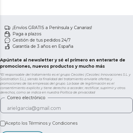
¡Envíos GRATIS a Península y Canarias!
Paga a plazos
Gestión de tus pedidos 24/7
Garantía de 3 años en España
Apúntate al newsletter y sé el primero en enterarte de
promociones, nuevos productos y mucho más
*El responsable del tratamiento es el grupo Cecotec (Cecotec Innovaciones S.L. y
Solotriatlon S.L.), siendo la finalidad del tratamiento enviarle ofertas y
promociones de las empresas del grupo. La base de legitimación es el
consentimiento explícito y tiene derecho a acceder, rectificar, suprimir y otros
derechos, como se indica en nuestra
Política de privacidad
Correo electrónico
Acepto los
Términos y Condiciones