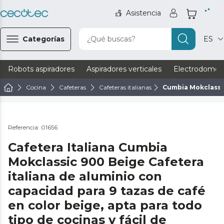
Asistencia
Categorías
¿Qué buscas?
ES
Robots aspiradores
Aspiradores verticales
Electrodomést
Cocina
Cafeteras
Cafeteras italianas
Cumbia Mokclassi
Referencia: 01656
Cafetera Italiana Cumbia
Mokclassic 900 Beige Cafetera
italiana de aluminio con
capacidad para 9 tazas de café
en color beige, apta para todo
tipo de cocinas y fácil de