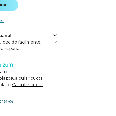
rar
io
spaña!
u pedido fácilmente.
ra España.
aria
 plazos
Calcular cuota
 plazos
Calcular cuota
press