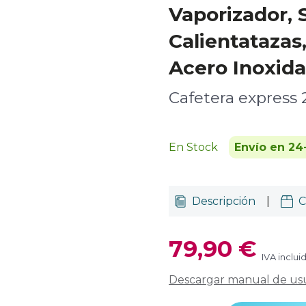
Vaporizador, 
Calientatazas
Acero Inoxida
Cafetera express 
En Stock
Envío en 24
Descripción
|
C
79,90 €
IVA inclui
Descargar manual de us