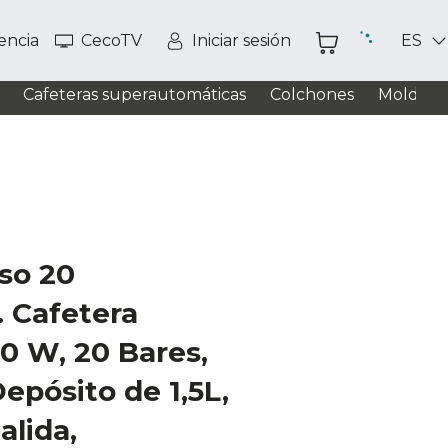
tencia
CecoTV
Iniciar sesión
ES
Cafeteras superautomáticas
Colchones
Moldead
so 20
. Cafetera
0 W, 20 Bares,
pósito de 1,5L,
alida,