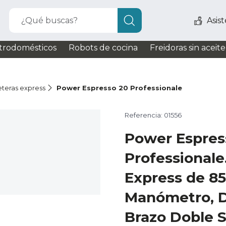
¿Qué buscas?
Asis
trodomésticos
Robots de cocina
Freidoras sin aceite
eteras express
Power Espresso 20 Professionale
Referencia: 01556
Power Espres
Professionale
Express de 85
Manómetro, De
Brazo Doble S