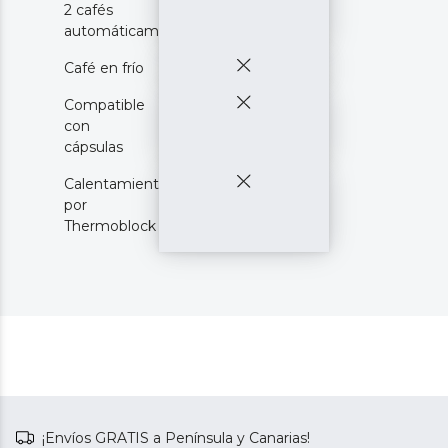
2 cafés
automáticamente
Café en frío
Compatible
con
cápsulas
Calentamiento
por
Thermoblock
¡Envíos GRATIS a Península y Canarias!