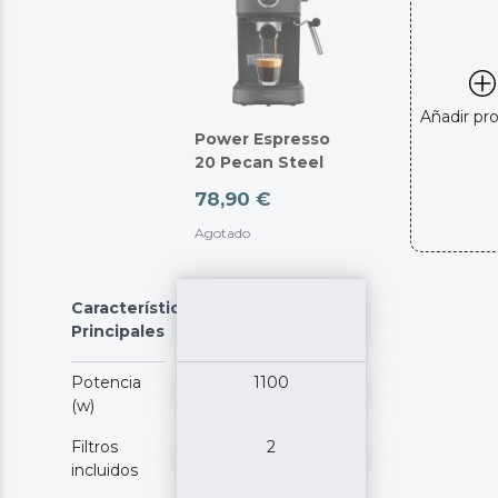
Añadir pr
Power Espresso
20 Pecan Steel
78,90 €
Agotado
Características
Principales
Potencia
1100
(w)
Filtros
2
incluidos