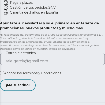
Paga a plazos
Gestión de tus pedidos 24/7
Garantía de 3 años en España
Apúntate al newsletter y sé el primero en enterarte de
promociones, nuevos productos y mucho más
*El responsable del tratamiento es el grupo Cecotec (Cecotec Innovaciones S.L. y
Solotriatlon S.L.), siendo la finalidad del tratamiento enviarle ofertas y
promociones de las empresas del grupo. La base de legitimación es el
consentimiento explícito y tiene derecho a acceder, rectificar, suprimir y otros
derechos, como se indica en nuestra
Política de privacidad
Correo electrónico
Acepto los
Términos y Condiciones
¡Me suscribo!