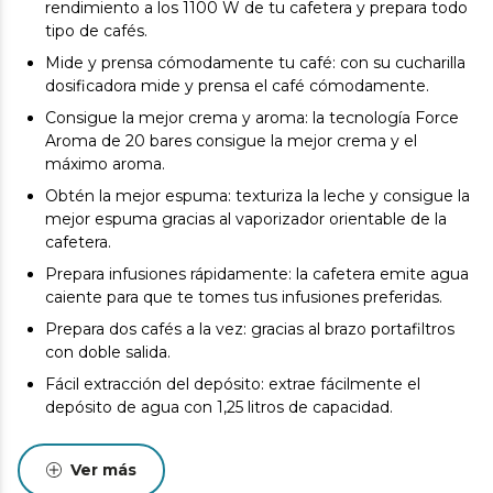
rendimiento a los 1100 W de tu cafetera y prepara todo
tipo de cafés.
Mide y prensa cómodamente tu café: con su cucharilla
dosificadora mide y prensa el café cómodamente.
Consigue la mejor crema y aroma: la tecnología Force
Aroma de 20 bares consigue la mejor crema y el
máximo aroma.
Obtén la mejor espuma: texturiza la leche y consigue la
mejor espuma gracias al vaporizador orientable de la
cafetera.
Prepara infusiones rápidamente: la cafetera emite agua
caiente para que te tomes tus infusiones preferidas.
Prepara dos cafés a la vez: gracias al brazo portafiltros
con doble salida.
Fácil extracción del depósito: extrae fácilmente el
depósito de agua con 1,25 litros de capacidad.
Mantén la temperatura de tus cafés: mantén la
temperatura de tus cafés en la bandeja calienta tazas
Ver más
de acero inoxidable.