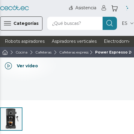
Asistencia
Categorías
¿Qué buscas?
ES
Robots aspiradores
Aspiradores verticales
Electrodomést
Cocina
Cafeteras
Cafeteras express
Power Espresso 20
Ver vídeo