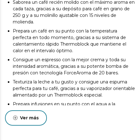
Saborea un café recién molido con el máximo aroma en
cada taza, gracias a su depósito para café en grano de
250 g y a su molinillo ajustable con 15 niveles de
molienda.
Prepara un café en su punto con la temperatura
perfecta en todo momento, gracias a su sistema de
calentamiento rápido Thermoblock que mantiene el
calor en el intervalo óptimo.
Consigue un espresso con la mejor crema y toda su
intensidad aromática, gracias a su potente bomba de
presión con tecnología ForceAroma de 20 bares.
Texturiza la leche a tu gusto y consigue una espuma
perfecta para tu café, gracias a su vaporizador orientable
alimentado por un Thermoblock especial.
Prepara infusiones en su punto con el agua a la
temperatura ideal, gracias a su conducto de salida de
agua caliente.
Ver más
Logra más rapidez en cada preparación haciendo uno o
dos cafés a la vez, gracias a su brazo portafiltros con
doble salida y a sus dos filtros incluidos.