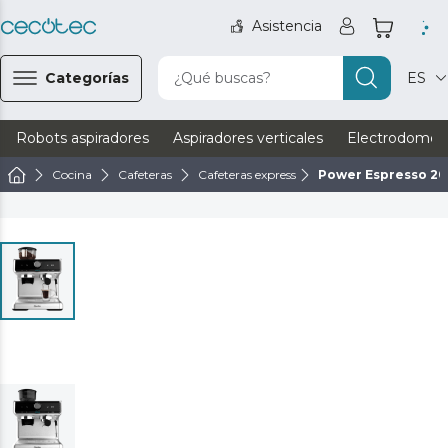
Asistencia
Categorías
¿Qué buscas?
ES
Robots aspiradores
Aspiradores verticales
Electrodomést
Cocina
Cafeteras
Cafeteras express
Power Espresso 20