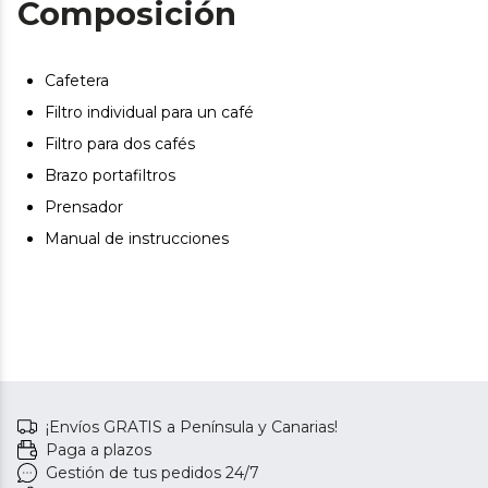
Composición
Disfruta de mayor autonomía en cada uso gracias a su
depósito extraíble con 2,5 L de capacidad.
Cafetera
Filtro individual para un café
Filtro para dos cafés
Brazo portafiltros
Prensador
Manual de instrucciones
¡Envíos GRATIS a Península y Canarias!
Paga a plazos
Gestión de tus pedidos 24/7