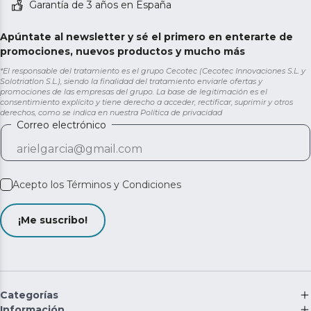
Garantía de 3 años en España
Apúntate al newsletter y sé el primero en enterarte de
promociones, nuevos productos y mucho más
*El responsable del tratamiento es el grupo Cecotec (Cecotec Innovaciones S.L. y
Solotriatlon S.L.), siendo la finalidad del tratamiento enviarle ofertas y
promociones de las empresas del grupo. La base de legitimación es el
consentimiento explícito y tiene derecho a acceder, rectificar, suprimir y otros
derechos, como se indica en nuestra
Política de privacidad
Correo electrónico
Acepto los
Términos y Condiciones
¡Me suscribo!
Categorías
Información