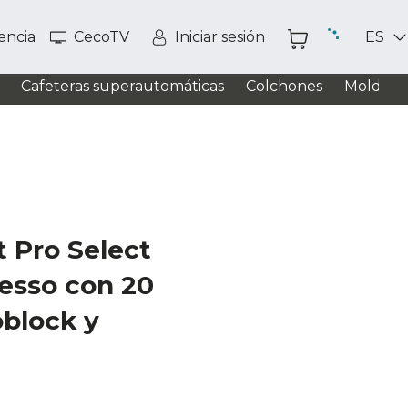
tencia
CecoTV
Iniciar sesión
ES
Cafeteras superautomáticas
Colchones
Moldead
t Pro Select
esso con 20
oblock y