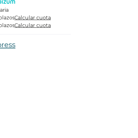
aria
 plazos
Calcular cuota
 plazos
Calcular cuota
press