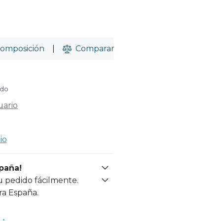
omposición
|
Comparar
ido
uario
io
spaña!
u pedido fácilmente.
ra España.