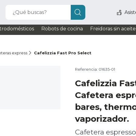
¿Qué buscas?
Asis
trodomésticos
Robots de cocina
Freidoras sin aceite
eteras express
Cafelizzia Fast Pro Select
Referencia: 01635-01
Cafelizzia Fas
Cafetera espr
bares, therm
vaporizador.
Cafetera espresso