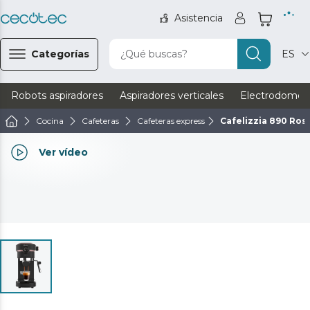
Asistencia
Categorías
¿Qué buscas?
ES
Robots aspiradores
Aspiradores verticales
Electrodomést
Cocina
Cafeteras
Cafeteras express
Cafelizzia 890 Ros
Ver vídeo