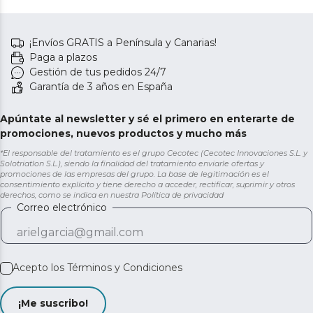
¡Envíos GRATIS a Península y Canarias!
Paga a plazos
Gestión de tus pedidos 24/7
Garantía de 3 años en España
Apúntate al newsletter y sé el primero en enterarte de
promociones, nuevos productos y mucho más
*El responsable del tratamiento es el grupo Cecotec (Cecotec Innovaciones S.L. y
Solotriatlon S.L.), siendo la finalidad del tratamiento enviarle ofertas y
promociones de las empresas del grupo. La base de legitimación es el
consentimiento explícito y tiene derecho a acceder, rectificar, suprimir y otros
derechos, como se indica en nuestra
Política de privacidad
Correo electrónico
Acepto los
Términos y Condiciones
¡Me suscribo!