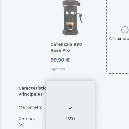
Añadir pr
Cafelizzia 890
Rose Pro
99,90 €
Agotado
Características
Principales
Manómetro
Potencia
1350
(w)