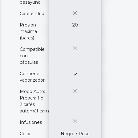
desayuno
Café en frío
Presión
20
máxima
(bares)
Compatible
con
cápsulas
Contiene
vaporizador
Modo Auto:
Prepara 1 ó
2 cafés
automáticamente
Infusiones
Color
Negro / Rose