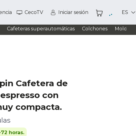
tencia
CecoTV
Iniciar sesión
ES
Cafeteras superautomáticas
Colchones
Moldead
pin Cafetera de
Nespresso con
muy compacta.
las
-72 horas.