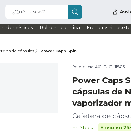
¿Qué buscas?
Asis
trodomésticos
Robots de cocina
Freidoras sin aceite
eteras de cápsulas
Power Caps Spin
Referencia: A01_EU01_115415
Power Caps S
cápsulas de 
vaporizador 
Cafetera de cápsu
En Stock
Envío en 24