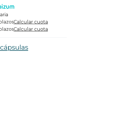
aria
 plazos
Calcular cuota
 plazos
Calcular cuota
 cápsulas