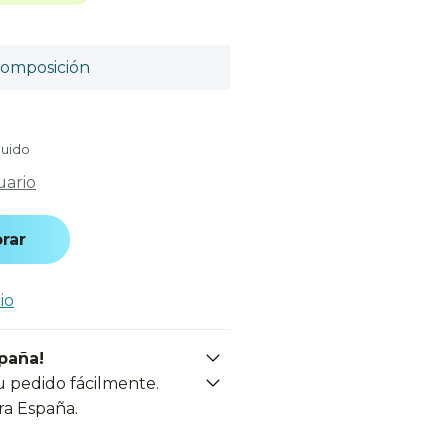
omposición
luido
uario
rar
io
spaña!
u pedido fácilmente.
ra España.