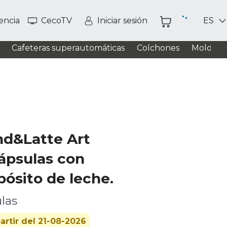
tencia
CecoTV
Iniciar sesión
ES
Cafeteras superautomáticas
Colchones
Moldead
nd&Latte Art
ápsulas con
pósito de leche.
las
artir del 21-08-2026