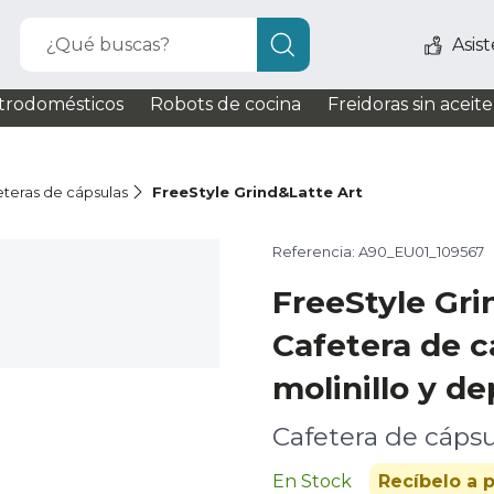
¿Qué buscas?
Asis
trodomésticos
Robots de cocina
Freidoras sin aceite
eteras de cápsulas
FreeStyle Grind&Latte Art
Referencia: A90_EU01_109567
FreeStyle Gri
Cafetera de c
molinillo y de
Cafetera de cápsu
En Stock
Recíbelo a p