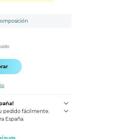
omposición
luido
rar
io
spaña!
u pedido fácilmente.
ra España.