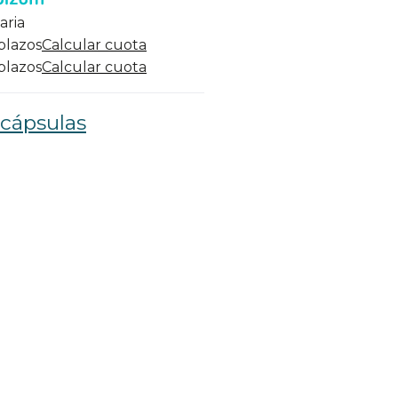
aria
 plazos
Calcular cuota
 plazos
Calcular cuota
 cápsulas