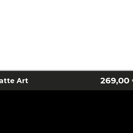
269,00
atte Art