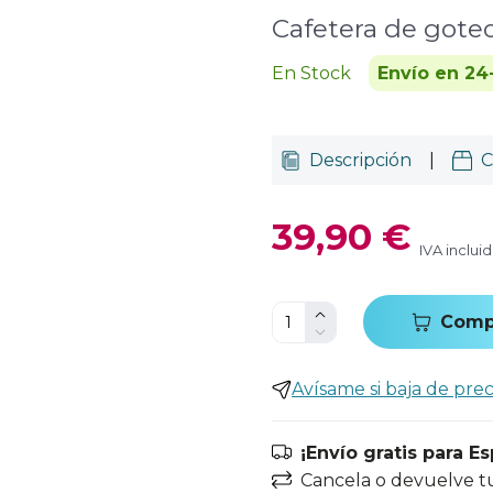
Cafetera de goteo 
En Stock
Envío en 24
Descripción
|
C
39,90 €
IVA inclui
Comp
Avísame si baja de prec
¡Envío gratis para E
Cancela o devuelve t