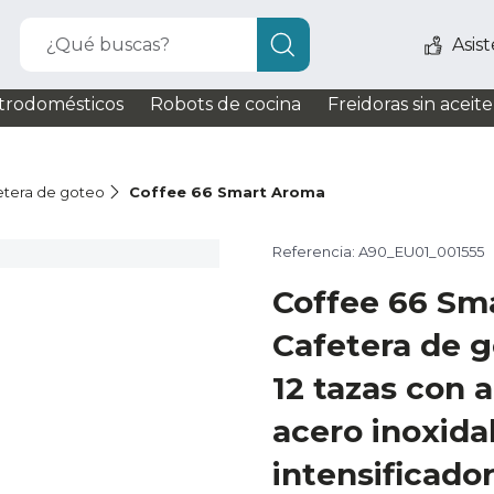
¿Qué buscas?
Asis
trodomésticos
Robots de cocina
Freidoras sin aceite
etera de goteo
Coffee 66 Smart Aroma
Referencia: A90_EU01_001555
Coffee 66 Sm
Cafetera de g
12 tazas con 
acero inoxida
intensificado