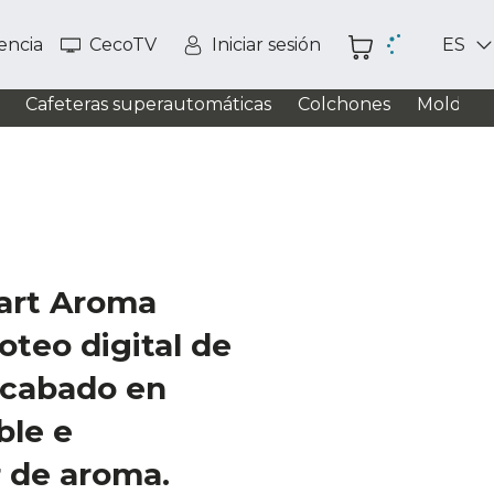
tencia
CecoTV
Iniciar sesión
ES
Cafeteras superautomáticas
Colchones
Moldead
art Aroma
oteo digital de
acabado en
ble e
r de aroma.