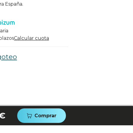
ra España.
aria
 plazos
Calcular cuota
goteo
 €
Comprar