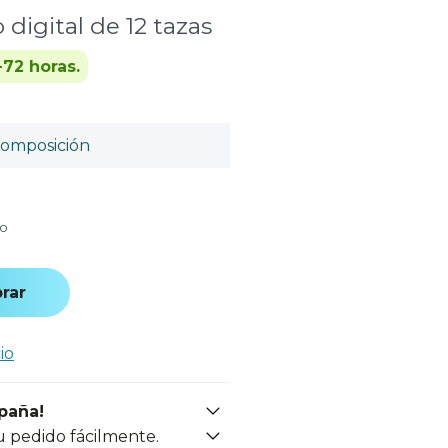
digital de 12 tazas
-72 horas.
omposición
do
rar
io
spaña!
u pedido fácilmente.