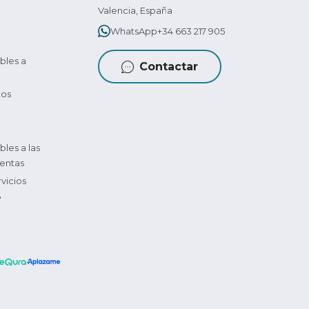
Valencia, España
WhatsApp
+34 663 217 905
bles a
Contactar
tos
bles a las
entas
vicios
?