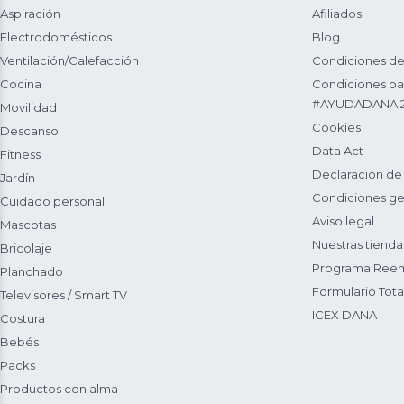
Aspiración
Afiliados
Electrodomésticos
Blog
Ventilación/Calefacción
Condiciones de
Cocina
Condiciones par
#AYUDADANA 
Movilidad
Cookies
Descanso
Data Act
Fitness
Declaración de
Jardín
Condiciones ge
Cuidado personal
Aviso legal
Mascotas
Nuestras tienda
Bricolaje
Programa Reem
Planchado
Formulario Total
Televisores / Smart TV
ICEX DANA
Costura
Bebés
Packs
Productos con alma