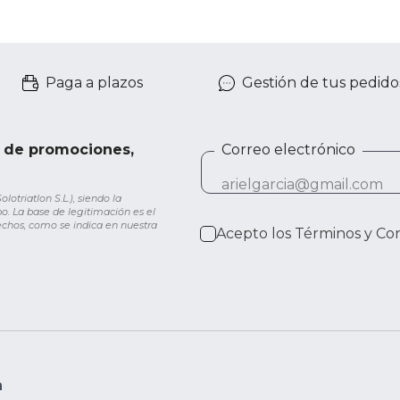
Paga a plazos
Gestión de tus pedido
e de promociones,
Correo electrónico
otriatlon S.L.), siendo la
o. La base de legitimación es el
rechos, como se indica en nuestra
Acepto los
Términos y Co
n