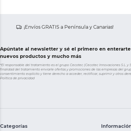
¡Envíos GRATIS a Península y Canarias!
Apúntate al newsletter y sé el primero en enterart
nuevos productos y mucho más
*El responsable del tratamiento es el grupo Cecotec (Cecotec Innovaciones S.L. y Sol
finalidad del tratamiento enviarle ofertas y promociones de las empresas del grup
consentimiento explícito y tiene derecho a acceder, rectificar, suprimir y otros de
Política de privacidad
Categorías
Informació