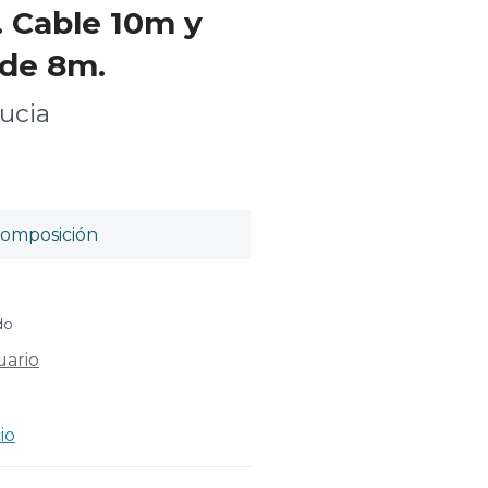
. Cable 10m y
 de 8m.
ucia
omposición
do
uario
io