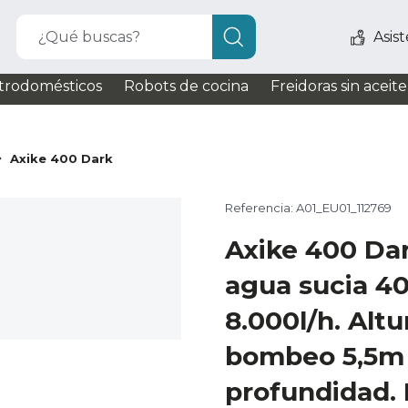
¿Qué buscas?
Asis
trodomésticos
Robots de cocina
Freidoras sin aceite
Axike 400 Dark
Referencia: A01_EU01_112769
Axike 400 Da
agua sucia 4
8.000l/h. Alt
bombeo 5,5m
profundidad. 