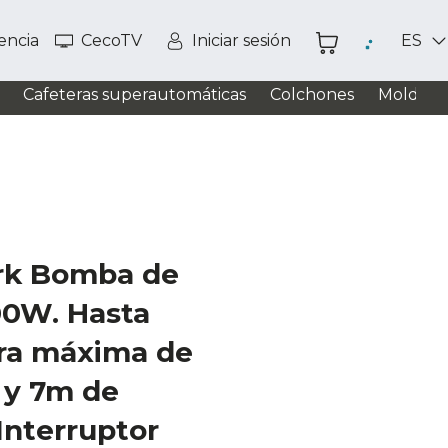
tencia
CecoTV
Iniciar sesión
ES
Cafeteras superautomáticas
Colchones
Moldead
rk Bomba de
00W. Hasta
ura máxima de
 y 7m de
Interruptor