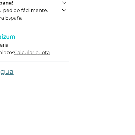
spaña!
u pedido fácilmente.
ra España.
aria
 plazos
Calcular cuota
agua