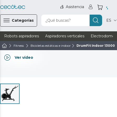
Asistencia
Categorías
¿Qué buscas?
ES
Robots aspiradores
Aspiradores verticales
Electrodomést
Fitness
Bicicletas estáticas e indoor
DrumFit Indoor 13000 
Ver vídeo