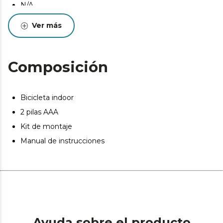
N/A
N/A
Ver más
N/A
N/A
Composición
N/A
N/A
N/A
Bicicleta indoor
2 pilas AAA
Kit de montaje
Manual de instrucciones
Ayuda sobre el producto