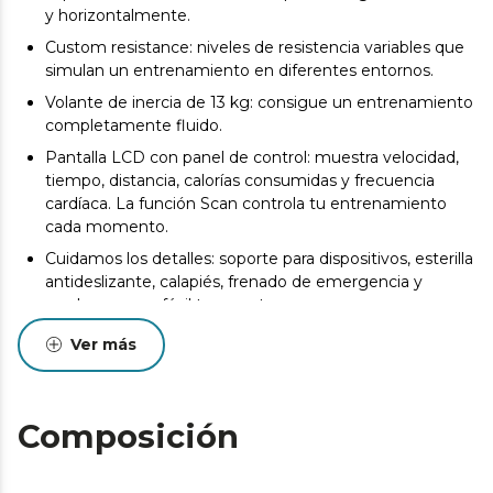
y horizontalmente.
Custom resistance: niveles de resistencia variables que
simulan un entrenamiento en diferentes entornos.
Volante de inercia de 13 kg: consigue un entrenamiento
completamente fluido.
Pantalla LCD con panel de control: muestra velocidad,
tiempo, distancia, calorías consumidas y frecuencia
cardíaca. La función Scan controla tu entrenamiento
cada momento.
Cuidamos los detalles: soporte para dispositivos, esterilla
antideslizante, calapiés, frenado de emergencia y
ruedas para un fácil transporte.
Security brake: entrena con total seguridad gracias a su
Ver más
frenado de emergencia.
Pedales con calapiés para garantizar un máximo agarre.
Composición