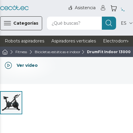
Asistencia
Categorías
¿Qué buscas?
ES
Robots aspiradores
Aspiradores verticales
Electrodomést
Fitness
Bicicletas estáticas e indoor
DrumFit Indoor 13000 
Ver vídeo