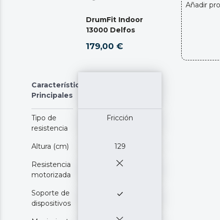
Añadir pr
DrumFit Indoor
13000 Delfos
179,00 €
Características
Principales
Tipo de
Fricción
resistencia
Altura (cm)
129
Resistencia
motorizada
Soporte de
dispositivos