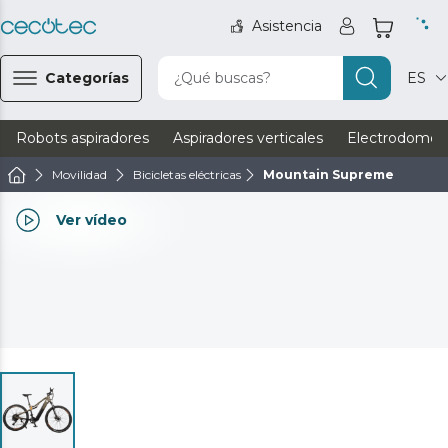
Asistencia
Categorías
¿Qué buscas?
ES
Robots aspiradores
Aspiradores verticales
Electrodomést
Movilidad
Bicicletas eléctricas
Mountain Supreme
Ver vídeo