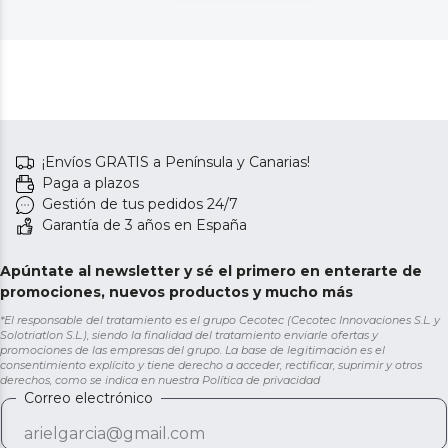
¡Envíos GRATIS a Península y Canarias!
Paga a plazos
Gestión de tus pedidos 24/7
Garantía de 3 años en España
Apúntate al newsletter y sé el primero en enterarte de
promociones, nuevos productos y mucho más
*El responsable del tratamiento es el grupo Cecotec (Cecotec Innovaciones S.L. y
Solotriatlon S.L.), siendo la finalidad del tratamiento enviarle ofertas y
promociones de las empresas del grupo. La base de legitimación es el
consentimiento explícito y tiene derecho a acceder, rectificar, suprimir y otros
derechos, como se indica en nuestra
Política de privacidad
Correo electrónico