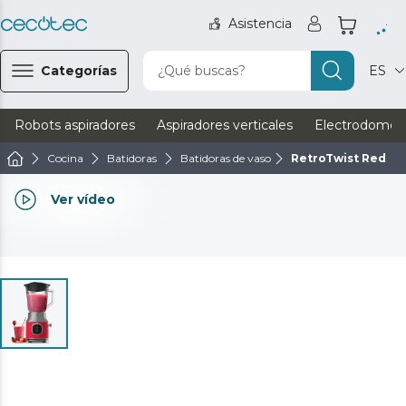
Asistencia
Categorías
¿Qué buscas?
ES
Robots aspiradores
Aspiradores verticales
Electrodomést
Cocina
Batidoras
Batidoras de vaso
RetroTwist Red
Ver vídeo