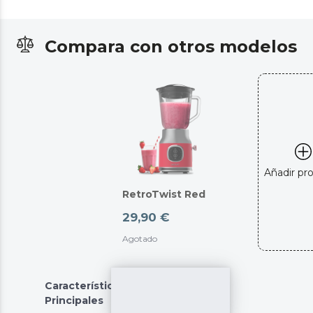
Compara con otros modelos
Añadir pr
RetroTwist Red
29,90 €
Agotado
Características
Principales