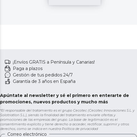
¡Envíos GRATIS a Península y Canarias!
Paga a plazos
Gestión de tus pedidos 24/7
Garantía de 3 años en España
Apúntate al newsletter y sé el primero en enterarte de
promociones, nuevos productos y mucho más
*El responsable del tratamiento es el grupo Cecotec (Cecotec Innovaciones S.L. y
Solotriatlon S.L.), siendo la finalidad del tratamiento enviarle ofertas y
promociones de las empresas del grupo. La base de legitimación es el
consentimiento explícito y tiene derecho a acceder, rectificar, suprimir y otros
derechos, como se indica en nuestra
Política de privacidad
Correo electrónico