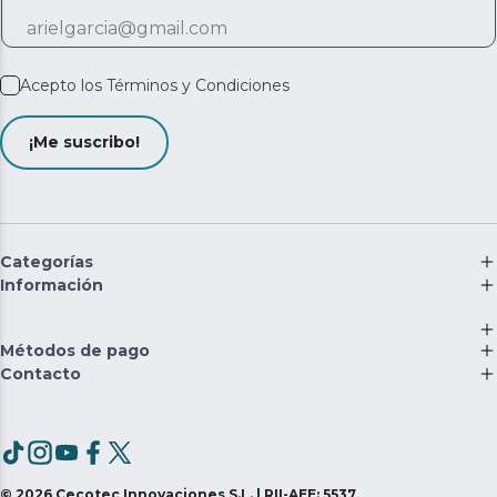
Acepto los
Términos y Condiciones
¡Me suscribo!
Categorías
Información
Métodos de pago
Contacto
©
2026
Cecotec Innovaciones S.L. | RII-AEE: 5537