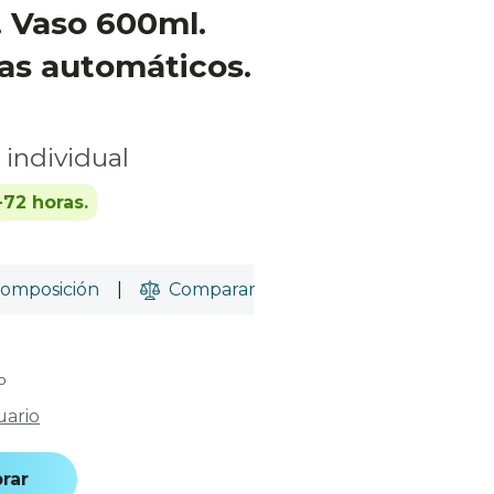
 Vaso 600ml.
as automáticos.
 individual
-72 horas.
omposición
|
Comparar
o
uario
rar