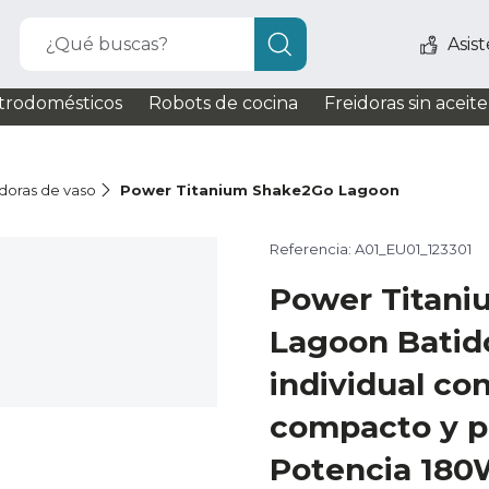
¿Qué buscas?
Asis
trodomésticos
Robots de cocina
Freidoras sin aceite
doras de vaso
Power Titanium Shake2Go Lagoon
Referencia: A01_EU01_123301
Power Titan
Lagoon Batid
individual co
compacto y po
Potencia 180