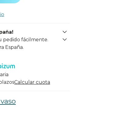
io
spaña!
u pedido fácilmente.
ra España.
aria
 plazos
Calcular cuota
 vaso