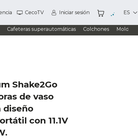
tencia
CecoTV
Iniciar sesión
ES
Cafeteras superautomáticas
Colchones
Moldead
ium Shake2Go
oras de vaso
n diseño
rtátil con 11.1V
W.