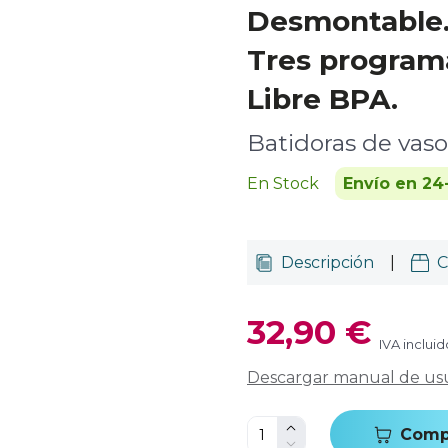
Desmontable.
Tres program
Libre BPA.
Batidoras de vaso
En Stock
Envío en 24
Descripción
|
C
32,90 €
IVA incluid
Descargar manual de us
Comp