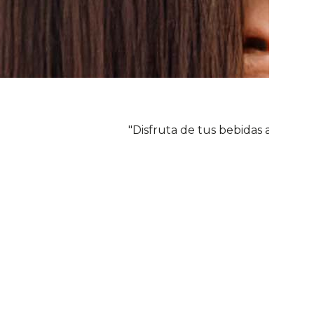
"Disfruta de tus bebidas a donde 