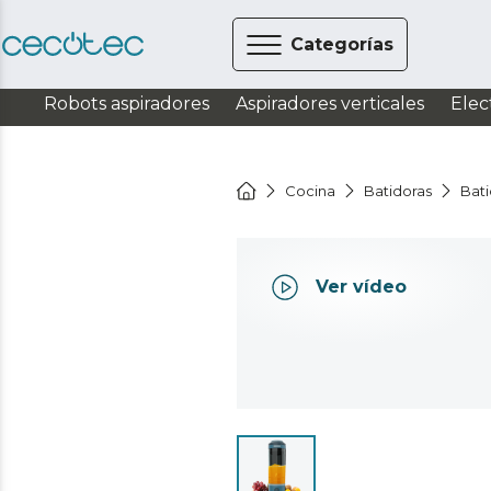
Categorías
Robots aspiradores
Aspiradores verticales
Elec
Cocina
Batidoras
Bati
Ver vídeo