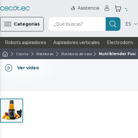
Asistencia
Categorías
¿Qué buscas?
ES
Robots aspiradores
Aspiradores verticales
Electrodomést
Cocina
Batidoras
Batidoras de vaso
Nutriblender Fusi
Ver vídeo