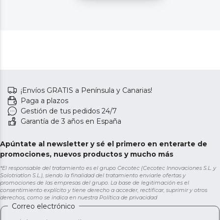
¡Envíos GRATIS a Península y Canarias!
Paga a plazos
Gestión de tus pedidos 24/7
Garantía de 3 años en España
Apúntate al newsletter y sé el primero en enterarte de
promociones, nuevos productos y mucho más
*El responsable del tratamiento es el grupo Cecotec (Cecotec Innovaciones S.L. y
Solotriatlon S.L.), siendo la finalidad del tratamiento enviarle ofertas y
promociones de las empresas del grupo. La base de legitimación es el
consentimiento explícito y tiene derecho a acceder, rectificar, suprimir y otros
derechos, como se indica en nuestra
Política de privacidad
Correo electrónico