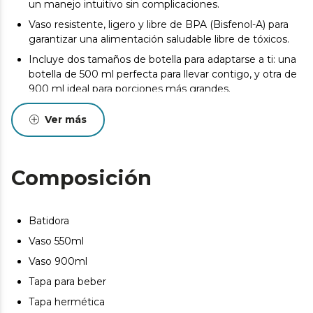
un manejo intuitivo sin complicaciones.
Vaso resistente, ligero y libre de BPA (Bisfenol-A) para
garantizar una alimentación saludable libre de tóxicos.
Incluye dos tamaños de botella para adaptarse a ti: una
botella de 500 ml perfecta para llevar contigo, y otra de
900 ml ideal para porciones más grandes.
Tapas para cada ocasión. Disfruta de una tapa para
Ver más
beber directamente y otra hermética para conservar tus
preparaciones frescas y listas cuando las necesites.
Práctica, potente y portátil: la batidora ideal para quienes
Composición
buscan preparar smoothies, batidos y bebidas naturales
con comodidad y estilo.
Batidora
Vaso 550ml
Vaso 900ml
Tapa para beber
Tapa hermética