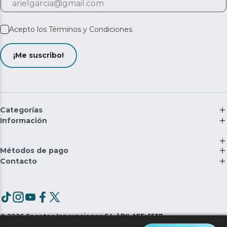
Acepto los
Términos y Condiciones
¡Me suscribo!
Categorías
Información
Métodos de pago
Contacto
©
2026
Cecotec Innovaciones S.L. | RII-AEE: 5537