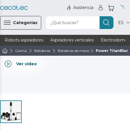
Asistencia
Categorías
¿Qué buscas?
ES
Robots aspiradores
Aspiradores verticales
Electrodomést
Cocina
Batidoras
Batidoras de mano
Power TitanBlack
Ver vídeo