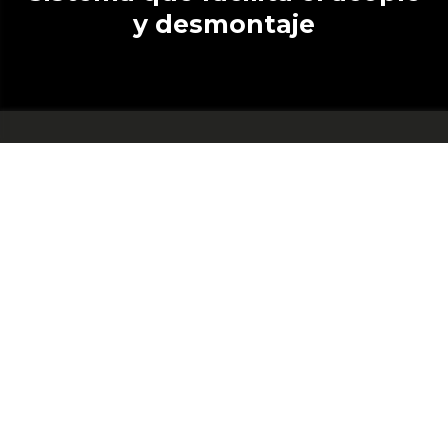
y desmontaje
Campana antisalpicaduras
para un uso más limpio