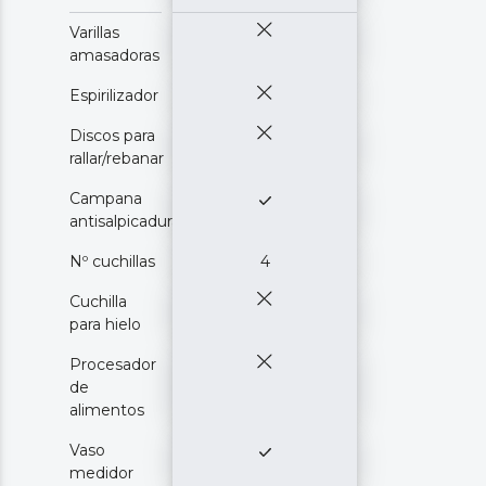
Varillas
amasadoras
Espirilizador
Discos para
rallar/rebanar
Campana
antisalpicaduras
Nº cuchillas
4
Cuchilla
para hielo
Procesador
de
alimentos
Vaso
medidor