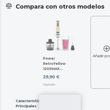
Compara con otros modelos
Añadir pr
Power
RetroYellow
1200MAX
Cream&Crush
29,90 €
Agotado
Características
Principales