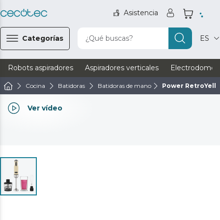
Asistencia
Categorías
¿Qué buscas?
ES
Robots aspiradores
Aspiradores verticales
Electrodomést
Cocina
Batidoras
Batidoras de mano
Power RetroYell
Ver vídeo