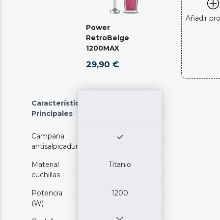
Añadir pr
Power
RetroBeige
1200MAX
29,90 €
Características
Principales
Campana
antisalpicaduras
Material
Titanio
cuchillas
Potencia
1200
(W)