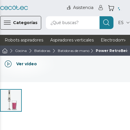
Asistencia
Categorías
¿Qué buscas?
ES
Robots aspiradores
Aspiradores verticales
Electrodomést
Cocina
Batidoras
Batidoras de mano
Power RetroBei
Ver vídeo