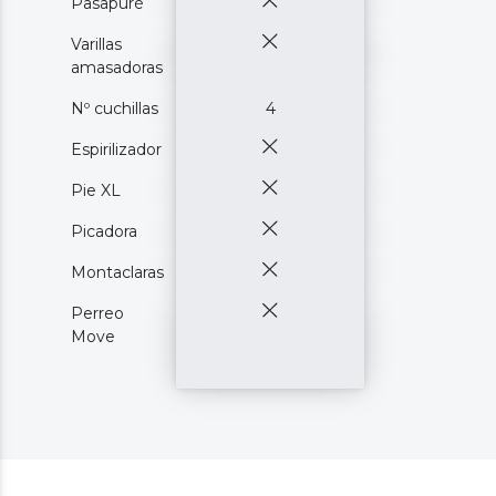
Pasapuré
Varillas
amasadoras
Nº cuchillas
4
Espirilizador
Pie XL
Picadora
Montaclaras
Perreo
Move