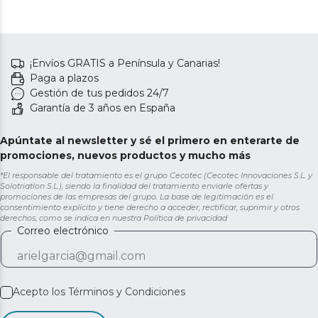
¡Envíos GRATIS a Península y Canarias!
Paga a plazos
Gestión de tus pedidos 24/7
Garantía de 3 años en España
Apúntate al newsletter y sé el primero en enterarte de
promociones, nuevos productos y mucho más
*El responsable del tratamiento es el grupo Cecotec (Cecotec Innovaciones S.L. y
Solotriatlon S.L.), siendo la finalidad del tratamiento enviarle ofertas y
promociones de las empresas del grupo. La base de legitimación es el
consentimiento explícito y tiene derecho a acceder, rectificar, suprimir y otros
derechos, como se indica en nuestra
Política de privacidad
Correo electrónico
Acepto los
Términos y Condiciones