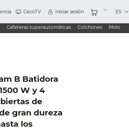
tencia
CecoTV
Iniciar sesión
ES
Cafeteras superautomáticas
Colchones
Moldead
eam B Batidora
1500 W y 4
ubiertas de
 de gran dureza
hasta los