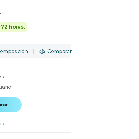
o
-72 horas.
omposición
|
Comparar
ido
uario
rar
io