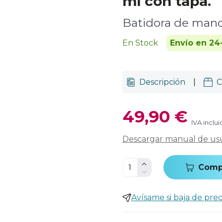
ml con tapa.
Batidora de man
En Stock
Envío en 24
Descripción
|
C
49,90 €
IVA inclu
Descargar manual de us
Comp
Avísame si baja de prec