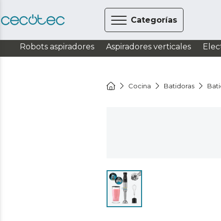
Categorías
Robots aspiradores
Aspiradores verticales
Elec
Cocina
Batidoras
Bat