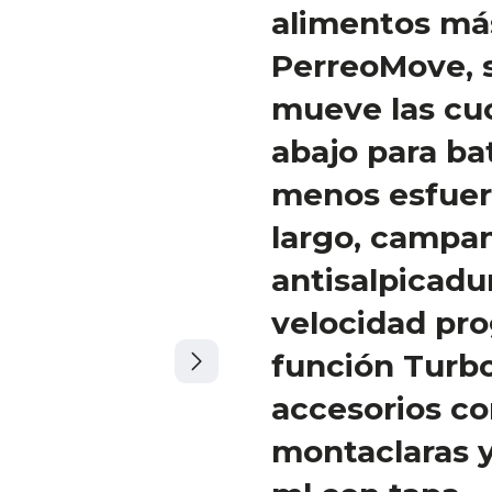
alimentos má
PerreoMove, 
mueve las cuc
abajo para ba
menos esfuerz
largo, campa
antisalpicadu
velocidad pro
función Turbo
accesorios con
montaclaras 