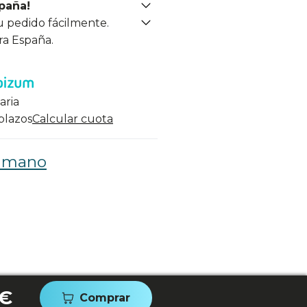
spaña!
u pedido fácilmente.
ra España.
aria
 plazos
Calcular cuota
e mano
 €
Comprar