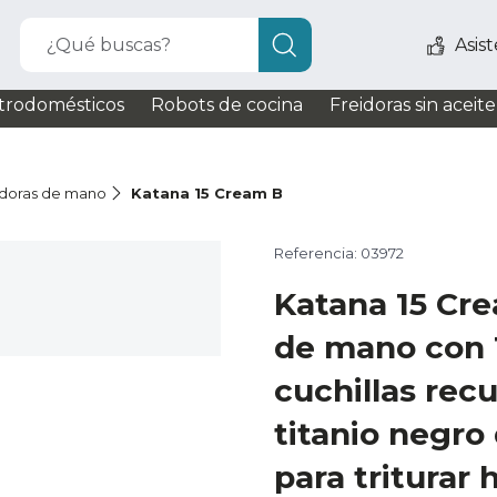
¿Qué buscas?
Asis
trodomésticos
Robots de cocina
Freidoras sin aceite
idoras de mano
Katana 15 Cream B
Referencia: 03972
Katana 15 Cr
de mano con 
cuchillas rec
titanio negro
para triturar 