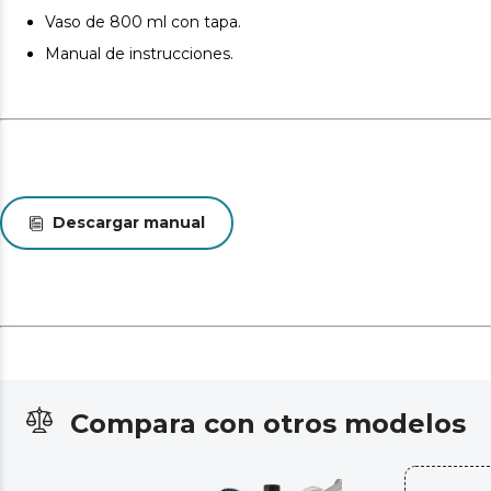
Vaso de 800 ml con tapa.
Incluye tapa.
Manual de instrucciones.
Bate, pica y tritura todo tipo de alimentos en el menor
tiempo, incluso los más duros como el hielo.
Descargar manual
Compara con otros modelos