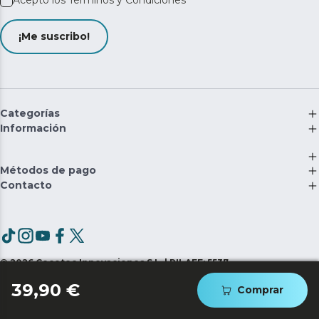
Acepto los
Términos y Condiciones
¡Me suscribo!
Categorías
Información
Métodos de pago
Contacto
©
2026
Cecotec Innovaciones S.L. | RII-AEE: 5537
39,90 €
Comprar