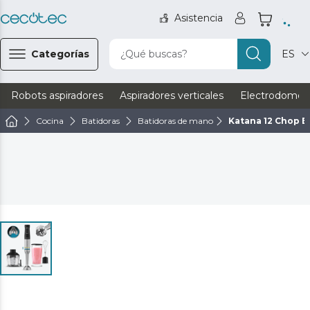
Asistencia
Categorías
¿Qué buscas?
ES
Robots aspiradores
Aspiradores verticales
Electrodomést
Cocina
Batidoras
Batidoras de mano
Katana 12 Chop B