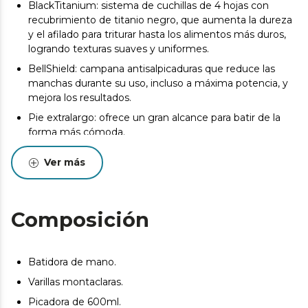
BlackTitanium: sistema de cuchillas de 4 hojas con
recubrimiento de titanio negro, que aumenta la dureza
y el afilado para triturar hasta los alimentos más duros,
logrando texturas suaves y uniformes.
BellShield: campana antisalpicaduras que reduce las
manchas durante su uso, incluso a máxima potencia, y
mejora los resultados.
Pie extralargo: ofrece un gran alcance para batir de la
forma más cómoda.
Grip texture: mayor control con el agarre que se adapta
Ver más
a tu mano.
Picadora de 600 ml especial para picar carne, verduras o
frutos secos.
Composición
Incluye cuchilla IceBlade, diseñada para picar hielo
consiguiendo resultados perfectos en pocos segundos.
Varilla montaclaras: bate, mezcla y monta nata o huevos
Batidora de mano.
y prepara postres perfectos y mucho más.
Varillas montaclaras.
Vaso medidor de 800 ml libre de BPA para poder
Picadora de 600ml.
preparar tus elaboraciones cómodamente.