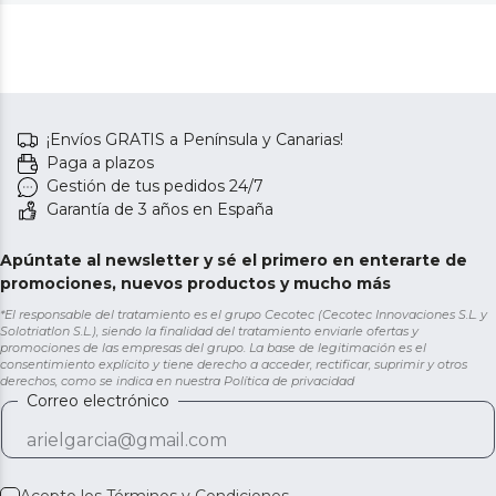
¡Envíos GRATIS a Península y Canarias!
Paga a plazos
Gestión de tus pedidos 24/7
Garantía de 3 años en España
Apúntate al newsletter y sé el primero en enterarte de
promociones, nuevos productos y mucho más
*El responsable del tratamiento es el grupo Cecotec (Cecotec Innovaciones S.L. y
Solotriatlon S.L.), siendo la finalidad del tratamiento enviarle ofertas y
promociones de las empresas del grupo. La base de legitimación es el
consentimiento explícito y tiene derecho a acceder, rectificar, suprimir y otros
derechos, como se indica en nuestra
Política de privacidad
Correo electrónico