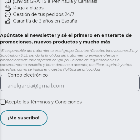
¡Envíos GRATIS a Península y Canarias!
Paga a plazos
Gestión de tus pedidos 24/7
Garantía de 3 años en España
Apúntate al newsletter y sé el primero en enterarte de
promociones, nuevos productos y mucho más
*El responsable del tratamiento es el grupo Cecotec (Cecotec Innovaciones S.L. y
Solotriatlon S.L.), siendo la finalidad del tratamiento enviarle ofertas y
promociones de las empresas del grupo. La base de legitimación es el
consentimiento explícito y tiene derecho a acceder, rectificar, suprimir y otros
derechos, como se indica en nuestra
Política de privacidad
Correo electrónico
Acepto los
Términos y Condiciones
¡Me suscribo!