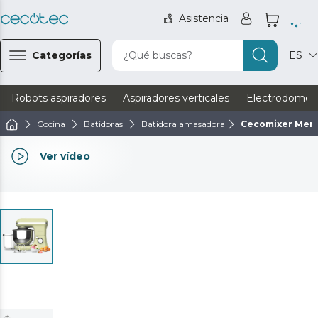
Asistencia
Categorías
¿Qué buscas?
ES
Robots aspiradores
Aspiradores verticales
Electrodomést
Cocina
Batidoras
Batidora amasadora
Cecomixer Mere
Ver vídeo