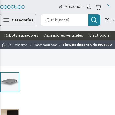
Asistencia
Categorías
¿Qué buscas?
ES
Robots aspiradores
Aspiradores verticales
Electrodomést
Descanso
Bases tapizadas
Flow BedBoard Gris 160x200