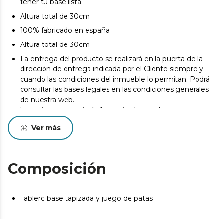
tener tu base lista.
Altura total de 30cm
100% fabricado en españa
Altura total de 30cm
La entrega del producto se realizará en la puerta de la
dirección de entrega indicada por el Cliente siempre y
cuando las condiciones del inmueble lo permitan. Podrá
consultar las bases legales en las condiciones generales
de nuestra web.
https://cecotec.es/es/information/general-
conditionshttps://cecotec.es/es/information/general-
Ver más
conditions
Pueden existir leves diferencias entre el producto
mostrado y el entregado en cuanto a color, tejido o
Composición
acabado. Estas variaciones son normales y no afectan a
la calidad ni a la utilidad del artículo.
Tablero base tapizada y juego de patas