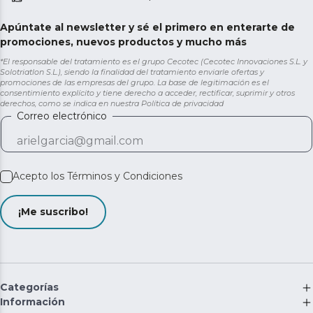
Apúntate al newsletter y sé el primero en enterarte de
promociones, nuevos productos y mucho más
*El responsable del tratamiento es el grupo Cecotec (Cecotec Innovaciones S.L. y
Solotriatlon S.L.), siendo la finalidad del tratamiento enviarle ofertas y
promociones de las empresas del grupo. La base de legitimación es el
consentimiento explícito y tiene derecho a acceder, rectificar, suprimir y otros
derechos, como se indica en nuestra
Política de privacidad
Correo electrónico
Acepto los
Términos y Condiciones
¡Me suscribo!
Categorías
Información