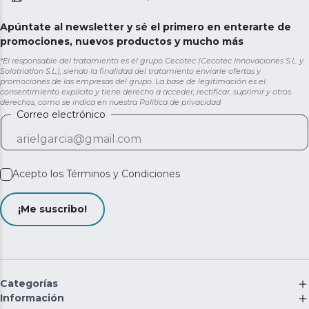
Apúntate al newsletter y sé el primero en enterarte de
promociones, nuevos productos y mucho más
*El responsable del tratamiento es el grupo Cecotec (Cecotec Innovaciones S.L. y
Solotriatlon S.L.), siendo la finalidad del tratamiento enviarle ofertas y
promociones de las empresas del grupo. La base de legitimación es el
consentimiento explícito y tiene derecho a acceder, rectificar, suprimir y otros
derechos, como se indica en nuestra
Política de privacidad
Correo electrónico
Acepto los
Términos y Condiciones
¡Me suscribo!
Categorías
Información