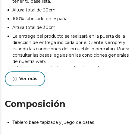
tener tu base lista.
Altura total de 30cm
100% fabricado en españa
Altura total de 30cm
La entrega del producto se realizará en la puerta de la
dirección de entrega indicada por el Cliente siempre y
cuando las condiciones del inmueble lo permitan. Podrá
consultar las bases legales en las condiciones generales
de nuestra web.
https://cecotec.es/es/information/general-
conditionshttps://cecotec.es/es/information/general-
Ver más
conditions
Pueden existir leves diferencias entre el producto
mostrado y el entregado en cuanto a color, tejido o
Composición
acabado. Estas variaciones son normales y no afectan a
la calidad ni a la utilidad del artículo.
Tablero base tapizada y juego de patas