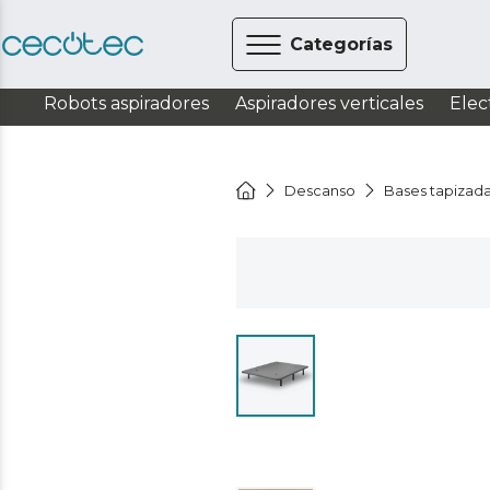
Categorías
Robots aspiradores
Aspiradores verticales
Elec
Descanso
Bases tapizad