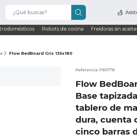
¿Qué buscas?
Asis
trodomésticos
Robots de cocina
Freidoras sin aceite
as
Flow BedBoard Gris 135x180
Referencia: P80778
Flow BedBoar
Base tapizada
tablero de ma
dura, cuenta 
cinco barras 