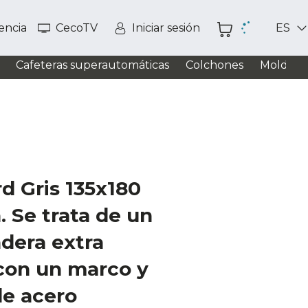
tencia
CecoTV
Iniciar sesión
ES
Cafeteras superautomáticas
Colchones
Moldead
d Gris 135x180
. Se trata de un
dera extra
con un marco y
de acero