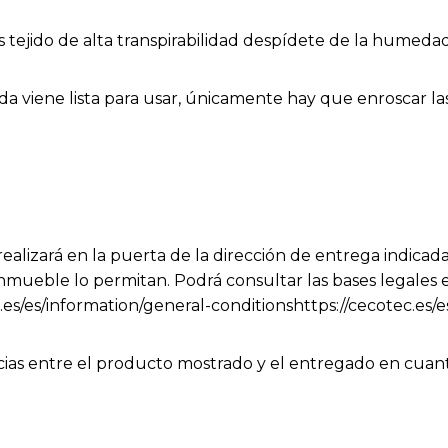
sus tejido de alta transpirabilidad despídete de la humed
ada viene lista para usar, únicamente hay que enroscar las
ealizará en la puerta de la dirección de entrega indicada
nmueble lo permitan. Podrá consultar las bases legales 
.es/es/information/general-conditionshttps://cecotec.es/
cias entre el producto mostrado y el entregado en cuanto
 y no afectan a la calidad ni a la utilidad del artículo.