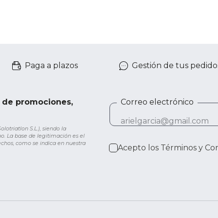
Paga a plazos
Gestión de tus pedido
e de promociones,
Correo electrónico
otriatlon S.L.), siendo la
o. La base de legitimación es el
rechos, como se indica en nuestra
Acepto los
Términos y Co