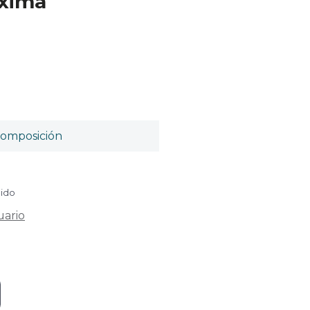
áxima
omposición
uido
uario