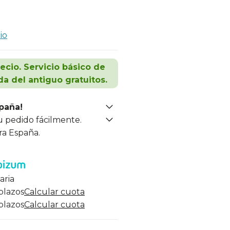
io
recio. Servicio básico de
da del antiguo gratuitos.
spaña!
u pedido fácilmente.
ra España.
aria
 plazos
Calcular cuota
 plazos
Calcular cuota