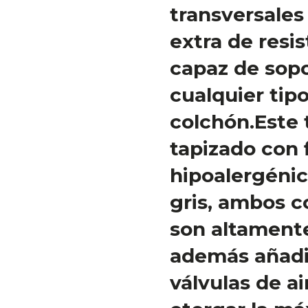
transversales
extra de resis
capaz de sopo
cualquier tip
colchón.Este 
tapizado con 
hipoalergénic
gris, ambos 
son altamente
además añad
válvulas de a