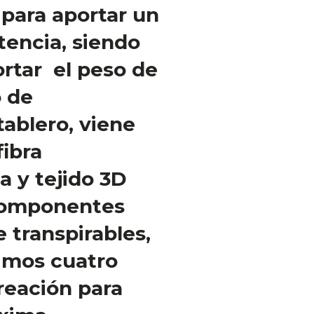
 para aportar un
tencia, siendo
rtar el peso de
o de
tablero, viene
fibra
a y tejido 3D
componentes
 transpirables,
imos cuatro
ireación para