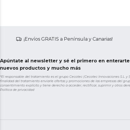
¡Envíos GRATIS a Península y Canarias!
Apúntate al newsletter y sé el primero en enterart
nuevos productos y mucho más
*El responsable del tratamiento es el grupo Cecotec (Cecotec Innovaciones S.L. y Sol
finalidad del tratamiento enviarle ofertas y promociones de las empresas del grup
consentimiento explícito y tiene derecho a acceder, rectificar, suprimir y otros de
Política de privacidad