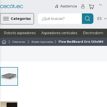
Asistencia
Categorías
¿Qué buscas?
ES
Robots aspiradores
Aspiradores verticales
Electrodomést
Descanso
Bases tapizadas
Flow BedBoard Gris 120x180