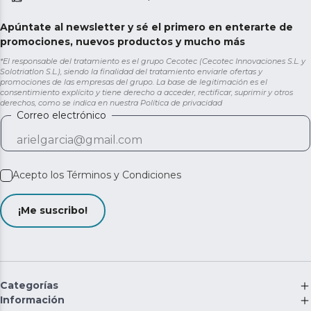
Apúntate al newsletter y sé el primero en enterarte de
promociones, nuevos productos y mucho más
*El responsable del tratamiento es el grupo Cecotec (Cecotec Innovaciones S.L. y
Solotriatlon S.L.), siendo la finalidad del tratamiento enviarle ofertas y
promociones de las empresas del grupo. La base de legitimación es el
consentimiento explícito y tiene derecho a acceder, rectificar, suprimir y otros
derechos, como se indica en nuestra
Política de privacidad
Correo electrónico
Acepto los
Términos y Condiciones
¡Me suscribo!
Categorías
Información