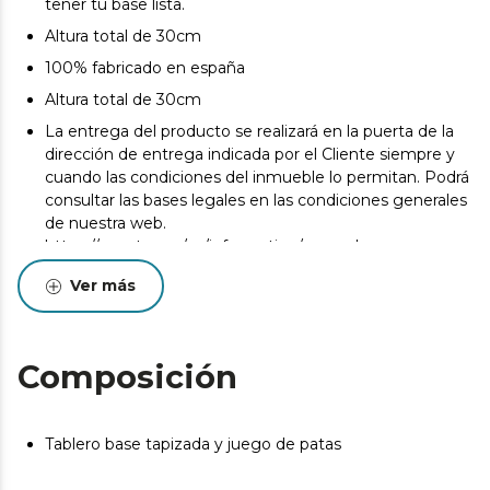
tener tu base lista.
Altura total de 30cm
100% fabricado en españa
Altura total de 30cm
La entrega del producto se realizará en la puerta de la
dirección de entrega indicada por el Cliente siempre y
cuando las condiciones del inmueble lo permitan. Podrá
consultar las bases legales en las condiciones generales
de nuestra web.
https://cecotec.es/es/information/general-
conditionshttps://cecotec.es/es/information/general-
Ver más
conditions
Pueden existir leves diferencias entre el producto
mostrado y el entregado en cuanto a color, tejido o
Composición
acabado. Estas variaciones son normales y no afectan a
la calidad ni a la utilidad del artículo.
Tablero base tapizada y juego de patas