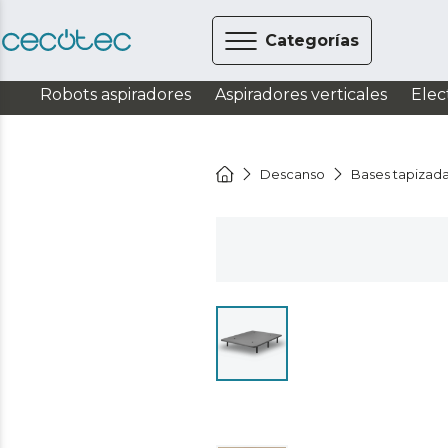
Categorías
Robots aspiradores
Aspiradores verticales
Elec
Descanso
Bases tapizad