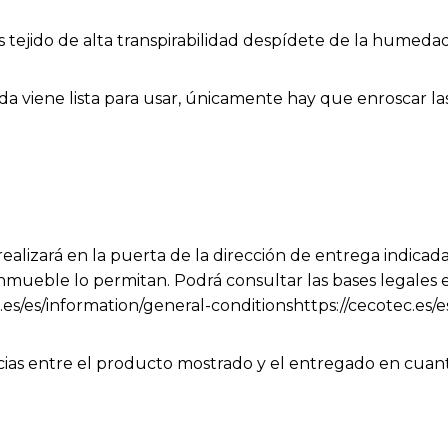
sus tejido de alta transpirabilidad despídete de la humed
ada viene lista para usar, únicamente hay que enroscar las
ealizará en la puerta de la dirección de entrega indicada
nmueble lo permitan. Podrá consultar las bases legales 
.es/es/information/general-conditionshttps://cecotec.es/
cias entre el producto mostrado y el entregado en cuanto
 y no afectan a la calidad ni a la utilidad del artículo.