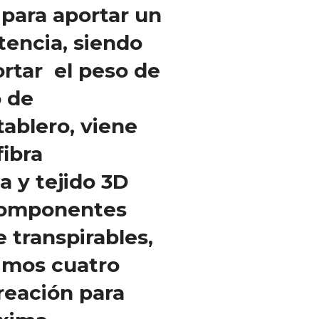
 para aportar un
tencia, siendo
rtar el peso de
o de
tablero, viene
fibra
a y tejido 3D
componentes
 transpirables,
imos cuatro
ireación para