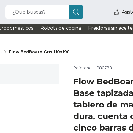
¿Qué buscas?
Asis
trodomésticos
Robots de cocina
Freidoras sin aceite
as
Flow BedBoard Gris 110x190
Referencia: P80788
Flow BedBoar
Base tapizada
tablero de ma
dura, cuenta 
cinco barras 