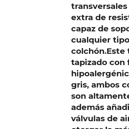
transversales
extra de resis
capaz de sopo
cualquier tip
colchón.Este 
tapizado con 
hipoalergénic
gris, ambos 
son altamente
además añad
válvulas de a