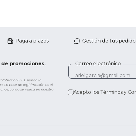
Paga a plazos
Gestión de tus pedido
e de promociones,
Correo electrónico
otriatlon S.L.), siendo la
o. La base de legitimación es el
rechos, como se indica en nuestra
Acepto los
Términos y Co