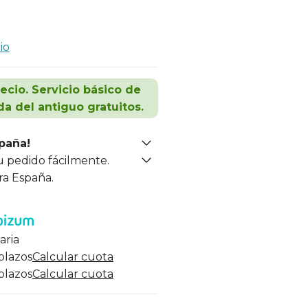
io
recio. Servicio básico de
da del antiguo gratuitos.
spaña!
u pedido fácilmente.
ra España.
aria
 plazos
Calcular cuota
 plazos
Calcular cuota