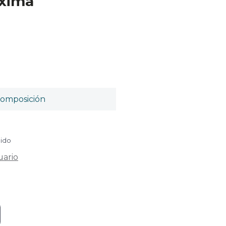
áxima
omposición
uido
uario