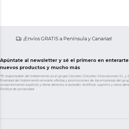
¡Envíos GRATIS a Península y Canarias!
Apúntate al newsletter y sé el primero en enterart
nuevos productos y mucho más
*El responsable del tratamiento es el grupo Cecotec (Cecotec Innovaciones S.L. y Sol
finalidad del tratamiento enviarle ofertas y promociones de las empresas del grup
consentimiento explícito y tiene derecho a acceder, rectificar, suprimir y otros de
Política de privacidad