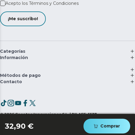
Acepto los
Términos y Condiciones
¡Me suscribo!
Categorías
Información
Métodos de pago
Contacto
©
2026
Cecotec Innovaciones S.L. | RII-AEE: 5537
32,90 €
Comprar