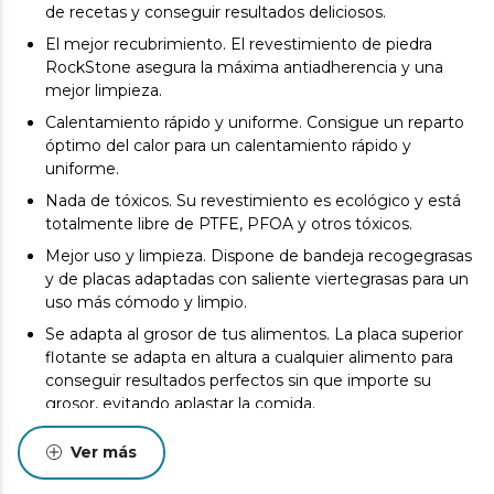
de recetas y conseguir resultados deliciosos.
El mejor recubrimiento. El revestimiento de piedra
RockStone asegura la máxima antiadherencia y una
mejor limpieza.
Calentamiento rápido y uniforme. Consigue un reparto
óptimo del calor para un calentamiento rápido y
uniforme.
Nada de tóxicos. Su revestimiento es ecológico y está
totalmente libre de PTFE, PFOA y otros tóxicos.
Mejor uso y limpieza. Dispone de bandeja recogegrasas
y de placas adaptadas con saliente viertegrasas para un
uso más cómodo y limpio.
Se adapta al grosor de tus alimentos. La placa superior
flotante se adapta en altura a cualquier alimento para
conseguir resultados perfectos sin que importe su
grosor, evitando aplastar la comida.
Amplia superficie de cocinado. Con una superficie de
Ver más
cocinado de 24,5 x 17,3 cm es más que suficiente para
cocinar una gran variedad de alimentos de una vez,