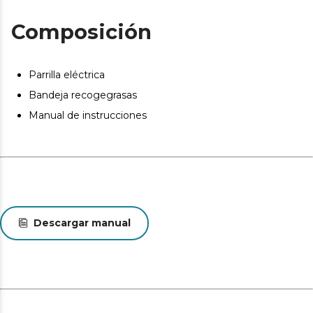
desde filetes de carne hasta diferentes tipos de verdura
juntos.
Composición
Parrilla eléctrica
Bandeja recogegrasas
Manual de instrucciones
Descargar manual