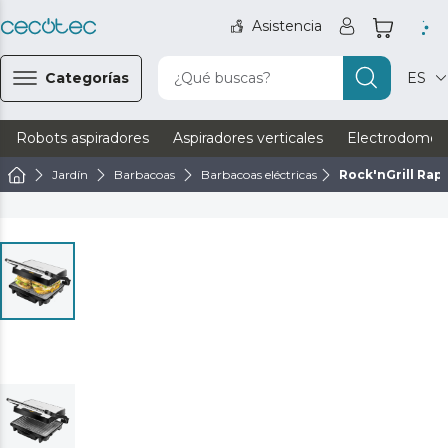
Asistencia
Categorías
¿Qué buscas?
ES
Robots aspiradores
Aspiradores verticales
Electrodomést
Jardín
Barbacoas
Barbacoas eléctricas
Rock'nGrill Rap