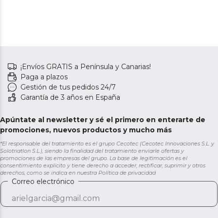
¡Envíos GRATIS a Península y Canarias!
Paga a plazos
Gestión de tus pedidos 24/7
Garantía de 3 años en España
Apúntate al newsletter y sé el primero en enterarte de
promociones, nuevos productos y mucho más
*El responsable del tratamiento es el grupo Cecotec (Cecotec Innovaciones S.L. y
Solotriatlon S.L.), siendo la finalidad del tratamiento enviarle ofertas y
promociones de las empresas del grupo. La base de legitimación es el
consentimiento explícito y tiene derecho a acceder, rectificar, suprimir y otros
derechos, como se indica en nuestra
Política de privacidad
Correo electrónico