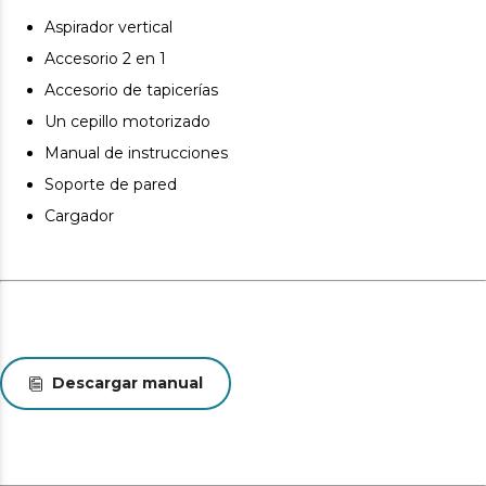
la tecnología Cyclonic System. Incorpora los últimos
Aspirador vertical
avances en aspiración para separar las partículas por
fuerza centrífuga.
Accesorio 2 en 1
Accesorio de tapicerías
Un cepillo motorizado
Manual de instrucciones
Soporte de pared
Cargador
Descargar manual