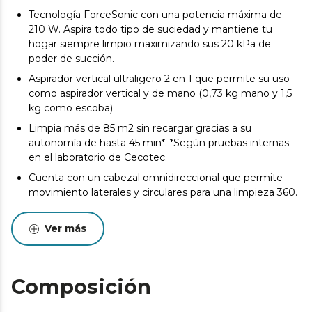
Tecnología ForceSonic con una potencia máxima de
210 W. Aspira todo tipo de suciedad y mantiene tu
hogar siempre limpio maximizando sus 20 kPa de
poder de succión.
Aspirador vertical ultraligero 2 en 1 que permite su uso
como aspirador vertical y de mano (0,73 kg mano y 1,5
kg como escoba)
Limpia más de 85 m2 sin recargar gracias a su
autonomía de hasta 45 min*. *Según pruebas internas
en el laboratorio de Cecotec.
Cuenta con un cabezal omnidireccional que permite
movimiento laterales y circulares para una limpieza 360.
Y con doble cepillo: Jalisco y Multifunción para limpiar
todas las superficiesde forma eficaz.
Ver más
Dos modos de funcionamiento, Eco y Turbo, para
adaptar su uso a cada circunstancia. El modo Eco alarga
la batería al máximo con resultados impecables y el
Composición
modo Turbo acaba con la suciedad más difícil.
Máximo rendimiento durante toda su vida útil gracias a