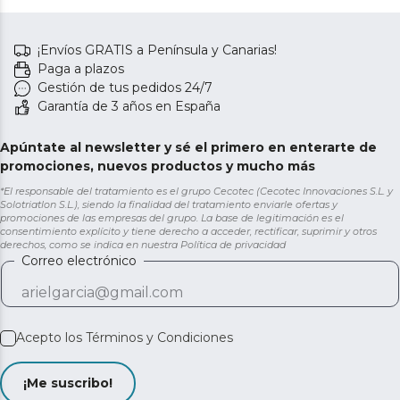
¡Envíos GRATIS a Península y Canarias!
Paga a plazos
Gestión de tus pedidos 24/7
Garantía de 3 años en España
Apúntate al newsletter y sé el primero en enterarte de
promociones, nuevos productos y mucho más
*El responsable del tratamiento es el grupo Cecotec (Cecotec Innovaciones S.L. y
Solotriatlon S.L.), siendo la finalidad del tratamiento enviarle ofertas y
promociones de las empresas del grupo. La base de legitimación es el
consentimiento explícito y tiene derecho a acceder, rectificar, suprimir y otros
derechos, como se indica en nuestra
Política de privacidad
Correo electrónico
Acepto los
Términos y Condiciones
¡Me suscribo!