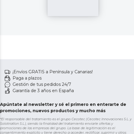
¡Envíos GRATIS a Península y Canarias!
Paga a plazos
Gestión de tus pedidos 24/7
Garantía de 3 años en España
Apúntate al newsletter y sé el primero en enterarte de
promociones, nuevos productos y mucho más
*El responsable del tratamiento es el grupo Cecotec (Cecotec Innovaciones S.L. y
Solotriatlon S.L.), siendo la finalidad del tratamiento enviarle ofertas y
promociones de las empresas del grupo. La base de legitimación es el
consentimiento explícito y tiene derecho a acceder, rectificar, suprimir y otros