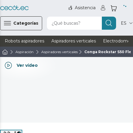
Asistencia
Categorías
¿Qué buscas?
ES
Robots aspiradores
Aspiradores verticales
Electrodomést
Aspiración
Aspiradores verticales
Conga Rockstar S50 Fle
Ver vídeo