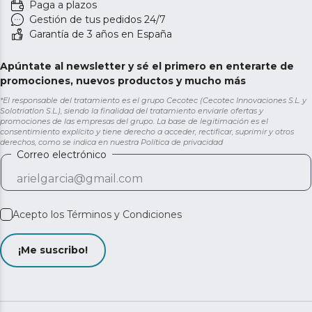
Paga a plazos
Gestión de tus pedidos 24/7
Garantía de 3 años en España
Apúntate al newsletter y sé el primero en enterarte de
promociones, nuevos productos y mucho más
*El responsable del tratamiento es el grupo Cecotec (Cecotec Innovaciones S.L. y
Solotriatlon S.L.), siendo la finalidad del tratamiento enviarle ofertas y
promociones de las empresas del grupo. La base de legitimación es el
consentimiento explícito y tiene derecho a acceder, rectificar, suprimir y otros
derechos, como se indica en nuestra
Política de privacidad
Correo electrónico
Acepto los
Términos y Condiciones
¡Me suscribo!