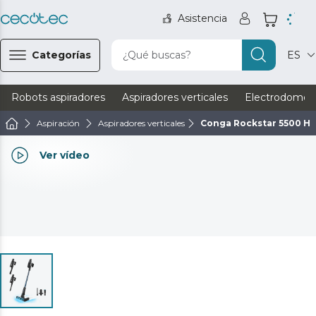
Asistencia
Categorías
¿Qué buscas?
ES
Robots aspiradores
Aspiradores verticales
Electrodomést
Aspiración
Aspiradores verticales
Conga Rockstar 5500 Hu
Ver vídeo