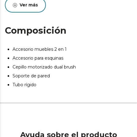
esquinas y un soporte de pared.
Ver más
Regulación de potencia: modo automático de
regulación de potencia que permite adaptarte a
cualquier tipo de suciedad.
Composición
Dual Brush: cuenta con un cabezal omnidireccional que
permite movimiento laterales y circulares para una
limpieza 360 y con doble cepillo para limpiar todas las
Accesorio muebles 2 en 1
superficies de forma eficaz.
Accesorio para esquinas
Cepillo motorizado dual brush
Soporte de pared
Tubo rígido
Ayuda sobre el producto