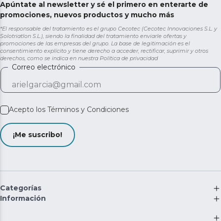
Apúntate al newsletter y sé el primero en enterarte de
promociones, nuevos productos y mucho más
*El responsable del tratamiento es el grupo Cecotec (Cecotec Innovaciones S.L. y
Solotriatlon S.L.), siendo la finalidad del tratamiento enviarle ofertas y
promociones de las empresas del grupo. La base de legitimación es el
consentimiento explícito y tiene derecho a acceder, rectificar, suprimir y otros
derechos, como se indica en nuestra
Política de privacidad
Correo electrónico
Acepto los
Términos y Condiciones
¡Me suscribo!
Categorías
Información