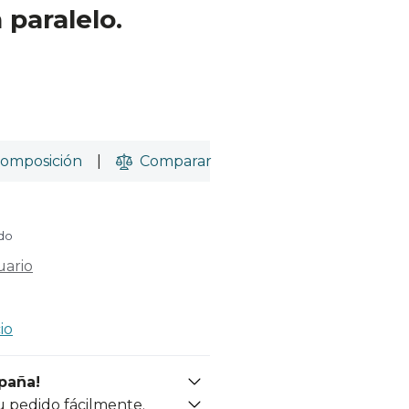
 paralelo.
omposición
|
Comparar
ido
uario
io
spaña!
u pedido fácilmente.