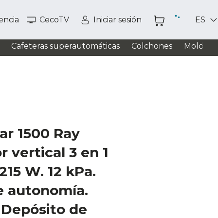
tencia
CecoTV
Iniciar sesión
ES
Cafeteras superautomáticas
Colchones
Moldead
ar 1500 Ray
 vertical 3 en 1
215 W. 12 kPa.
e autonomía.
. Depósito de