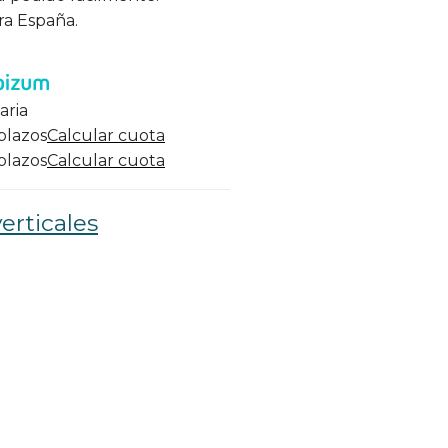
ra España.
aria
 plazos
Calcular cuota
 plazos
Calcular cuota
erticales