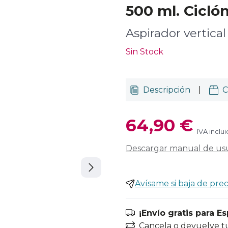
500 ml. Ciclón
Aspirador vertical
Sin Stock
Descripción
|
C
64,90 €
IVA inclu
Descargar manual de us
Avísame si baja de prec
¡Envío gratis para E
Cancela o devuelve t