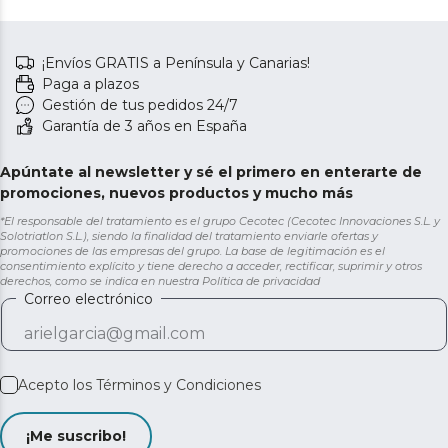
¡Envíos GRATIS a Península y Canarias!
Paga a plazos
Gestión de tus pedidos 24/7
Garantía de 3 años en España
Apúntate al newsletter y sé el primero en enterarte de
promociones, nuevos productos y mucho más
*El responsable del tratamiento es el grupo Cecotec (Cecotec Innovaciones S.L. y
Solotriatlon S.L.), siendo la finalidad del tratamiento enviarle ofertas y
promociones de las empresas del grupo. La base de legitimación es el
consentimiento explícito y tiene derecho a acceder, rectificar, suprimir y otros
derechos, como se indica en nuestra
Política de privacidad
Correo electrónico
Acepto los
Términos y Condiciones
¡Me suscribo!