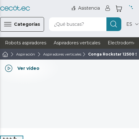
Asistencia
Categorías
¿Qué buscas?
ES
Robots aspiradores
Aspiradores verticales
Electrodomést
Aspiración
Aspiradores verticales
Conga Rockstar 12500 St
Ver vídeo