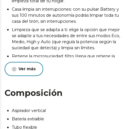
limpieza total de tu hogar.
Casa limpia sin interrupciones: con su pulsar Battery y
sus 100 minutos de autonomía podrás limpiar toda tu
casa del tirón, sin interrupciones.
Limpieza que se adapta a ti: elige la opción que mejor
se adapte a tus necesidades de entre sus modos Eco,
Medio, High y Auto (que regula la potencia según la
suciedad que detecta) y limpia sin límites.
Retiene la microsuciedad: filtro Hepa que retiene la
microsuciedad y expulsa aire más limpio.
Ver más
Deja tu coche impoluto: disfruta de una limpieza
personalizada de tu coche gracias a su Car Pack, su
pack de accesorios específicos para la limpieza de
vehículos.
Composición
Limpia cada rincón de tu hogar: disfruta de una limpieza
personalizada de tu casa gracias a su Home Pack, su
pack de accesorios específicos para la limpieza del
Aspirador vertical
hogar.
Batería extraíble
Casa con mascotas, estáis de suerte: con su accesorio
Tubo flexible