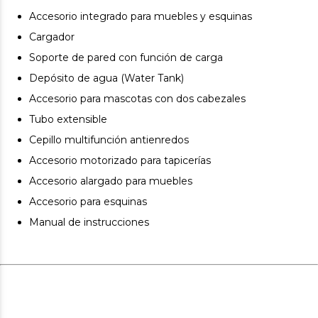
Pet Style con dos cabezales podrás cepillar a tu
mascota, atrapar el pelo suelto y aspirarlo sin
Accesorio integrado para muebles y esquinas
complicaciones.
Cargador
Aspira y friega a la vez: sustituye definitivamente a la
Soporte de pared con función de carga
fregona y el mocho con su sistema ErgoWet, que te
Depósito de agua (Water Tank)
permitirá aspirar y fregar a la vez cualquier rincón de tu
casa.
Accesorio para mascotas con dos cabezales
Máxima comodidad y visibilidad: olvídate del dolor de
Tubo extensible
espalda y de agacharte gracias a su tubo flexible y, con
Cepillo multifunción antienredos
su luz LED situada en el pie de aspiración, verás toda la
Accesorio motorizado para tapicerías
suciedad, para que no dejes escapar nada.
Accesorio alargado para muebles
Accesorio para esquinas
Manual de instrucciones