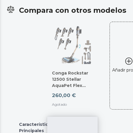
Compara con otros modelos
Añadir pr
Conga Rockstar
12500 Stellar
AquaPet Flex
Pulse
260,00 €
Agotado
Características
Principales