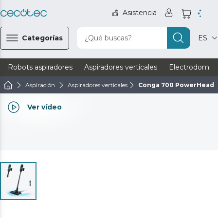
Asistencia
Categorías
¿Qué buscas?
ES
Robots aspiradores
Aspiradores verticales
Electrodomést
Aspiración
Aspiradores verticales
Conga 700 PowerHead
Ver vídeo