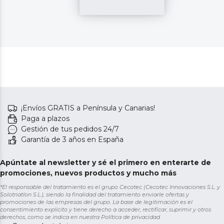
¡Envíos GRATIS a Península y Canarias!
Paga a plazos
Gestión de tus pedidos 24/7
Garantía de 3 años en España
Apúntate al newsletter y sé el primero en enterarte de
promociones, nuevos productos y mucho más
*El responsable del tratamiento es el grupo Cecotec (Cecotec Innovaciones S.L. y
Solotriatlon S.L.), siendo la finalidad del tratamiento enviarle ofertas y
promociones de las empresas del grupo. La base de legitimación es el
consentimiento explícito y tiene derecho a acceder, rectificar, suprimir y otros
derechos, como se indica en nuestra
Política de privacidad