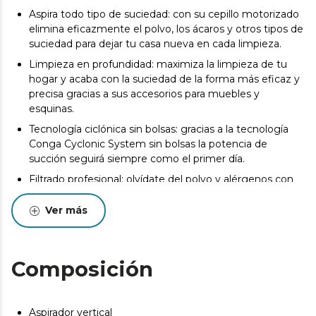
Aspira todo tipo de suciedad: con su cepillo motorizado
elimina eficazmente el polvo, los ácaros y otros tipos de
suciedad para dejar tu casa nueva en cada limpieza.
Limpieza en profundidad: maximiza la limpieza de tu
hogar y acaba con la suciedad de la forma más eficaz y
precisa gracias a sus accesorios para muebles y
esquinas.
Tecnología ciclónica sin bolsas: gracias a la tecnología
Conga Cyclonic System sin bolsas la potencia de
succión seguirá siempre como el primer día.
Filtrado profesional: olvídate del polvo y alérgenos con
su filtro de alta eficiencia que los atrapa y retiene para
darte un respiro.
Ver más
Radio de acción de 6 metros: llega a donde necesites
gracias a su cable XXL que te permitirá limpiar con un
radio de acción de hasta 6 metros.
Composición
Depósito de gran capacidad: disfruta de una limpieza
total y olvídate de tener que vaciar el depósito a mitad
gracias a su gran capacidad de 500 ml.
Aspirador vertical