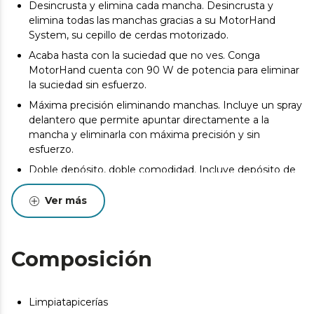
Desincrusta y elimina cada mancha. Desincrusta y
elimina todas las manchas gracias a su MotorHand
System, su cepillo de cerdas motorizado.
Acaba hasta con la suciedad que no ves. Conga
MotorHand cuenta con 90 W de potencia para eliminar
la suciedad sin esfuerzo.
Máxima precisión eliminando manchas. Incluye un spray
delantero que permite apuntar directamente a la
mancha y eliminarla con máxima precisión y sin
esfuerzo.
Doble depósito, doble comodidad. Incluye depósito de
agua limpia de 220 ml para pulverizar las manchas y
depósito de agua sucia de 200 ml para absorber la
Ver más
suciedad.
Llega a cada rincón. Su diseño de mano inalámbrico y
ligero permite un gran manejo que sirve para acceder a
Composición
cualquier mancha sin tener que mover cables o cargar
peso.
Almacenamiento sencillo. Guarda tu Conga MotorHand
Limpiatapicerías
en cualquier lugar de la casa gracias a su diseño