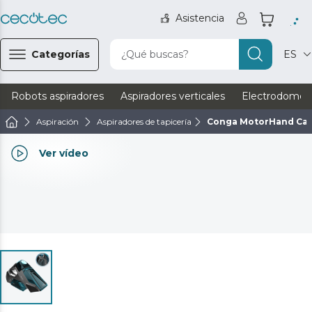
Asistencia
Categorías
¿Qué buscas?
ES
Robots aspiradores
Aspiradores verticales
Electrodomést
Aspiración
Aspiradores de tapicería
Conga MotorHand Car
Ver vídeo