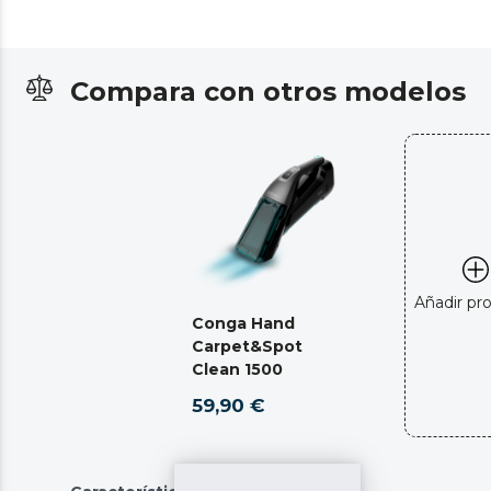
Compara con otros modelos
Añadir pr
Conga Hand
Carpet&Spot
Clean 1500
59,90 €