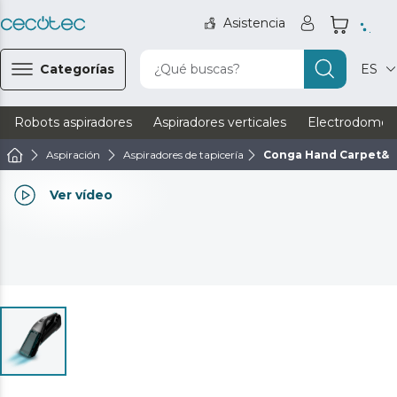
Asistencia
Categorías
¿Qué buscas?
ES
Robots aspiradores
Aspiradores verticales
Electrodomést
Aspiración
Aspiradores de tapicería
Conga Hand Carpet&Sp
Ver vídeo