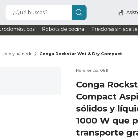
¿Qué buscas?
Asis
trodomésticos
Robots de cocina
Freidoras sin aceite
n seco y húmedo
Conga Rockstar Wet & Dry Compact
Referencia: 08111
Conga Rockst
Compact Aspi
sólidos y líqu
1000 W que pe
transporte gr