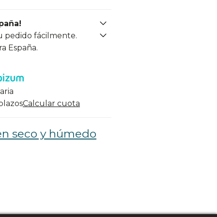
spaña!
u pedido fácilmente.
ra España.
aria
 plazos
Calcular cuota
 en seco y húmedo