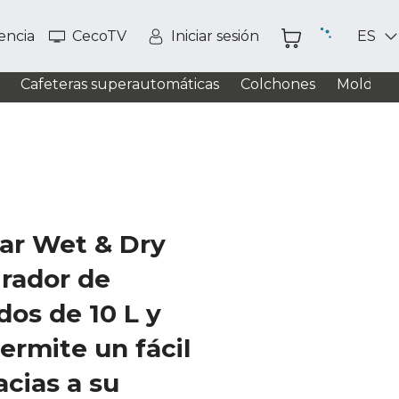
tencia
CecoTV
Iniciar sesión
ES
Cafeteras superautomáticas
Colchones
Moldead
ar Wet & Dry
rador de
idos de 10 L y
rmite un fácil
acias a su