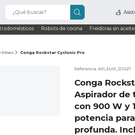
¿Qué buscas?
Asis
trodomésticos
Robots de cocina
Freidoras sin aceite
 trineo
Conga Rockstar Cyclonic Pro
Referencia: A01_EU01_123027
Conga Rockst
Aspirador de t
con 900 W y 
potencia para
profunda. Inc