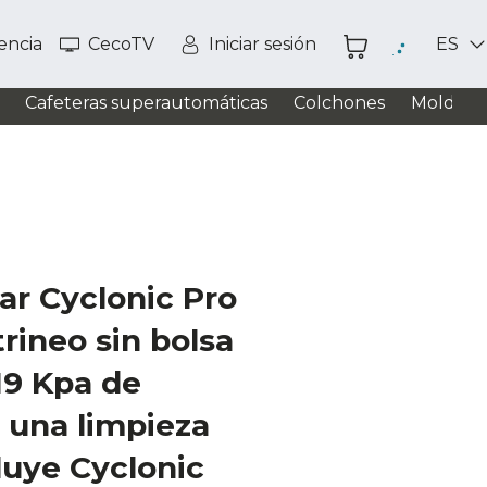
tencia
CecoTV
Iniciar sesión
ES
Cafeteras superautomáticas
Colchones
Moldead
ar Cyclonic Pro
rineo sin bolsa
19 Kpa de
 una limpieza
luye Cyclonic