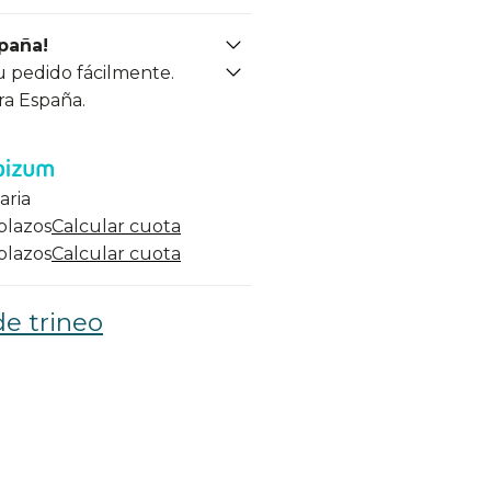
spaña!
u pedido fácilmente.
ra España.
aria
 plazos
Calcular cuota
 plazos
Calcular cuota
de trineo