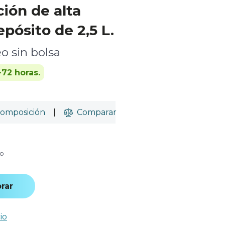
ción de alta
epósito de 2,5 L.
o sin bolsa
-72 horas.
omposición
|
Comparar
do
rar
io