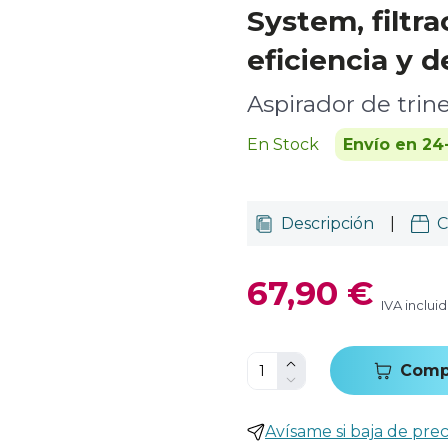
System, filtra
eficiencia y d
Aspirador de trine
En Stock
Envío en 24
Descripción
|
C
67,90 €
IVA inclui
Comp
Avísame si baja de prec